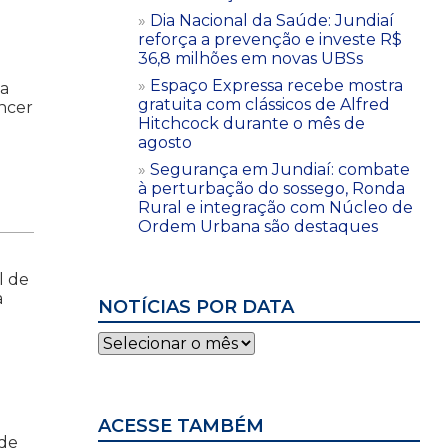
Dia Nacional da Saúde: Jundiaí
reforça a prevenção e investe R$
36,8 milhões em novas UBSs
Espaço Expressa recebe mostra
ma
gratuita com clássicos de Alfred
ncer
Hitchcock durante o mês de
agosto
Segurança em Jundiaí: combate
à perturbação do sossego, Ronda
Rural e integração com Núcleo de
Ordem Urbana são destaques
l de
a
NOTÍCIAS POR DATA
Notícias
por
data
ACESSE TAMBÉM
 de