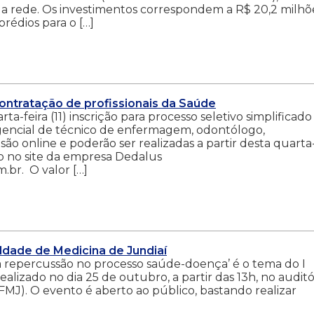
 rede. Os investimentos correspondem a R$ 20,2 milhõ
rédios para o […]
contratação de profissionais da Saúde
ta-feira (11) inscrição para processo seletivo simplificado
gencial de técnico de enfermagem, odontólogo,
 são online e poderão ser realizadas a partir desta quarta
bro no site da empresa Dedalus
br. O valor […]
ldade de Medicina de Jundiaí
a repercussão no processo saúde-doença’ é o tema do I
alizado no dia 25 de outubro, a partir das 13h, no auditó
MJ). O evento é aberto ao público, bastando realizar