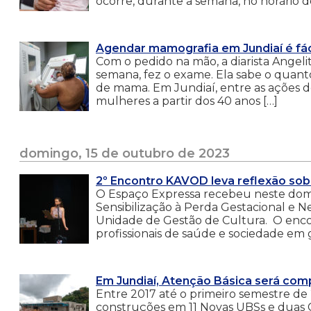
ocorre, durante a semana, no horário d
Agendar mamografia em Jundiaí é fáci
Com o pedido na mão, a diarista Ange
semana, fez o exame. Ela sabe o quan
de mama. Em Jundiaí, entre as ações 
mulheres a partir dos 40 anos […]
domingo, 15 de outubro de 2023
2º Encontro KAVOD leva reflexão sob
O Espaço Expressa recebeu neste domin
Sensibilização à Perda Gestacional e Ne
Unidade de Gestão de Cultura. O encon
profissionais de saúde e sociedade em g
Em Jundiaí, Atenção Básica será co
Entre 2017 até o primeiro semestre de 
construções em 11 Novas UBSs e duas C