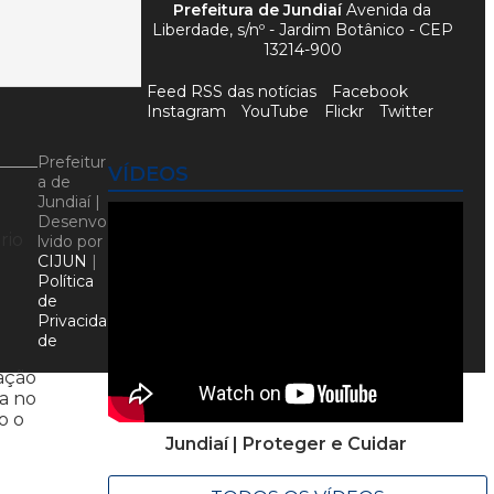
Prefeitura de Jundiaí
Avenida da
Liberdade, s/nº - Jardim Botânico - CEP
13214-900
Feed RSS das notícias
Facebook
Instagram
YouTube
Flickr
Twitter
Prefeitur
VÍDEOS
a de
Jundiaí |
Desenvo
rio
lvido por
CIJUN
|
Política
de
Privacida
de
lação
da no
o o
Jundiaí | Proteger e Cuidar