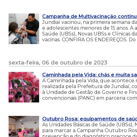
Campanha de Multivacinação contin
Jundiaí vacinou, na primeira semana d
e adolescentes menores de 15 anos. A 
Saúde (UBSs), Novas UBSs e Clínicas da
vacinas. CONFIRA OS ENDEREÇOS. Do tot
sexta-feira, 06 de outubro de 2023
Caminhada pela Vida: chás e muita s
A Caminhada pela Vida, que acontece n
realizada pela Prefeitura de Jundiaí, 
à Unidade de Gestão de Governo e Finan
convencionais (PANC) em parceria com 
Outubro Rosa: equipamentos de saú
As Unidades Básicas de Saúde (UBSs), N
para marcar a Campanha Outubro Rosa,
prevenção e do diagnóstico precoce do