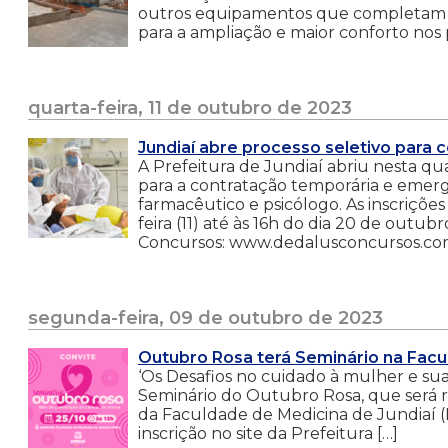
outros equipamentos que completam a
para a ampliação e maior conforto nos p
quarta-feira, 11 de outubro de 2023
Jundiaí abre processo seletivo para 
A Prefeitura de Jundiaí abriu nesta quar
para a contratação temporária e emer
farmacêutico e psicólogo. As inscrições
feira (11) até às 16h do dia 20 de outu
Concursos: www.dedalusconcursos.com.
segunda-feira, 09 de outubro de 2023
Outubro Rosa terá Seminário na Facu
‘Os Desafios no cuidado à mulher e su
Seminário do Outubro Rosa, que será re
da Faculdade de Medicina de Jundiaí (F
inscrição no site da Prefeitura […]