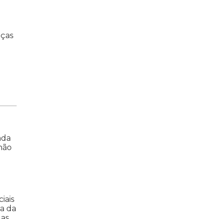
nças
ada
não
iais
a da
das