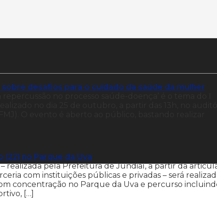
 sobre desafios para o cuidado da saúde da mulher
a repercussão no processo saúde-doença’ é o tema do I
alizado no dia 25 de outubro, a partir das 13h, no auditó
MJ). O evento é aberto ao público, bastando realizar
 (22) no Parque da Uva
realizada pela Prefeitura de Jundiaí, a partir da articu
ria com instituições públicas e privadas – será realiza
 com concentração no Parque da Uva e percurso incluind
tivo, […]