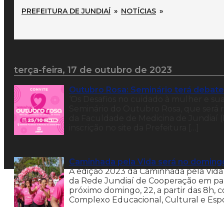
PREFEITURA DE JUNDIAÍ
»
NOTÍCIAS
»
terça-feira, 17 de outubro de 2023
Outubro Rosa: Seminário terá debate
‘Os Desafios no cuidado à mulher e su
Seminário do Outubro Rosa, que será re
da Faculdade de Medicina de Jundiaí (F
inscrição no site da Prefeitura […]
Caminhada pela Vida será no domingo
A edição 2023 da Caminhada pela Vida – 
da Rede Jundiaí de Cooperação em parce
próximo domingo, 22, a partir das 8h,
Complexo Educacional, Cultural e Espor