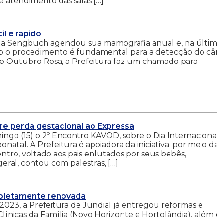
e atendimento das salas […]
l e rápido
lita Sengbuch agendou sua mamografia anual e, na últi
to o procedimento é fundamental para a detecção do câ
do Outubro Rosa, a Prefeitura faz um chamado para
re perda gestacional ao Expressa
go (15) o 2º Encontro KAVOD, sobre o Dia Internaciona
onatal. A Prefeitura é apoiadora da iniciativa, por meio d
tro, voltado aos pais enlutados por seus bebês,
eral, contou com palestras, […]
mpletamente renovada
2023, a Prefeitura de Jundiaí já entregou reformas e
línicas da Família (Novo Horizonte e Hortolândia), além