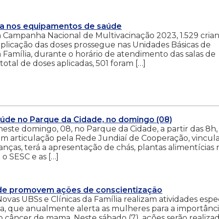
ua nos equipamentos de saúde
a Campanha Nacional de Multivacinação 2023, 1.529 cria
aplicação das doses prossegue nas Unidades Básicas de
 Família, durante o horário de atendimento das salas de
al de doses aplicadas, 501 foram […]
aúde no Parque da Cidade, no domingo (08)
este domingo, 08, no Parque da Cidade, a partir das 8h,
com articulação pela Rede Jundiaí de Cooperação, vincul
ças, terá a apresentação de chás, plantas alimentícias 
o SESC e as […]
de promovem ações de conscientização
ovas UBSs e Clínicas da Família realizam atividades espec
 que anualmente alerta as mulheres para a importânci
 câncer de mama. Neste sábado (7), ações serão realiza