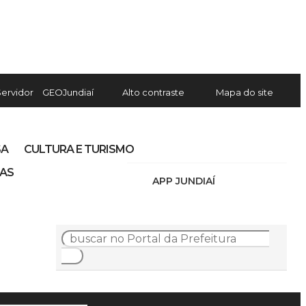
Servidor
GEOJundiaí
Alto contraste
Mapa do site
SA
CULTURA E TURISMO
IAS
APP JUNDIAÍ