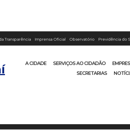
 da Transparência
Imprensa Oficial
Observatório
Previdência do 
A CIDADE
SERVIÇOS AO CIDADÃO
EMPRE
í
SECRETARIAS
NOTÍC