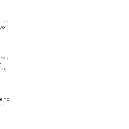
ntre
ivo
unda
e
ão,
e no
 no