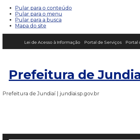
Pular para o conteúdo
Pular para o menu
Pular para a busca
Mapa do site
Lei de Acesso à Informação
Portal de Serviços
Portal
Prefeitura de Jundia
Prefeitura de Jundiaí | jundiai.sp.gov.br