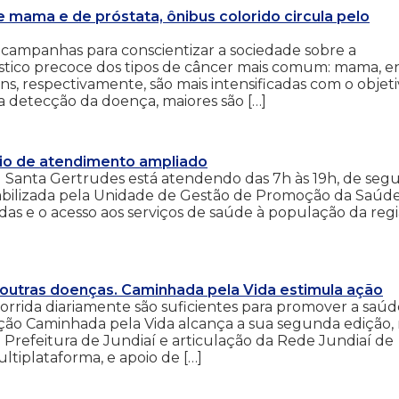
 mama e de próstata, ônibus colorido circula pelo
campanhas para conscientizar a sociedade sobre a
stico precoce dos tipos de câncer mais comum: mama, e
ns, respectivamente, são mais intensificadas com o objet
 a detecção da doença, maiores são […]
io de atendimento ampliado
 Santa Gertrudes está atendendo das 7h às 19h, de seg
 viabilizada pela Unidade de Gestão de Promoção da Saúd
tadas e o acesso aos serviços de saúde à população da regi
outras doenças. Caminhada pela Vida estimula ação
rrida diariamente são suficientes para promover a saúd
ção Caminhada pela Vida alcança a sua segunda edição,
 Prefeitura de Jundiaí e articulação da Rede Jundiaí de
tiplataforma, e apoio de […]