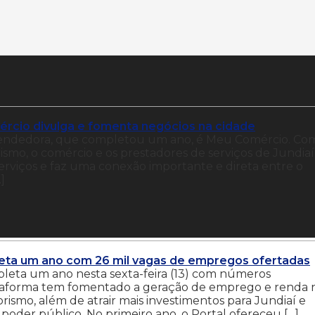
rcio divulga e fomenta negócios na cidade
eendedora, que completou um ano, é Meu Comércio. Co
mo, o comércio e os prestadores de serviços de Jundiaí,
erviços e faz uma conexão importante e direta entre o
]
eta um ano com 26 mil vagas de empregos ofertadas
eta um ano nesta sexta-feira (13) com números
plataforma tem fomentado a geração de emprego e renda 
ismo, além de atrair mais investimentos para Jundiaí e
poder público. No primeiro ano, o Portal ofereceu […]