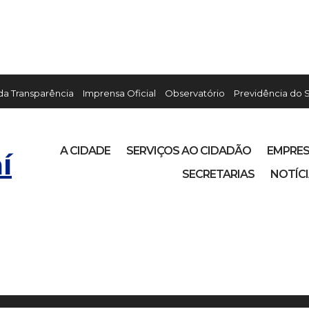
 da Transparência
Imprensa Oficial
Observatório
Previdência do 
A CIDADE
SERVIÇOS AO CIDADÃO
EMPRE
í
SECRETARIAS
NOTÍC