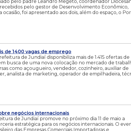
nhado pelo padre Leandro Megeto, coordenador Diocesa
m recebidos pelo gestor de Desenvolvimento Econômico,
a ocasião, foi apresentado aos dois, além do espaço, o Por
is de 1400 vagas de emprego
eitura de Jundiaí disponibiliza mais de 1.415 ofertas de
em busca de uma nova colocação no mercado de trabal
versas como açougueiro, vendedor, cozinheiro, auxiliar de
ler, analista de marketing, operador de empilhadeira, téc
obre negócios internacionais
eitura de Jundiaí promove no próximo dia 11 de maio a
rceria estratégica para os negócios internacionais. O eve
ileiro das Empresas Comerciais Importadoras e