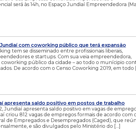
ncial será às 14h, no Espaço Jundiaí Empreendedora (Ma
 Jundiaí com coworking público que terá expansão
ng tem se disseminado entre profissionais liberais,
reendedores e startups. Com sua veia empreendedora,
o coworking público da cidade – ao todo o munícipio con
hados. De acordo com o Censo Coworking 2019, em todo 
aí apresenta saldo positivo em postos de trabalho
, Jundiaí apresenta saldo positivo em vagas de empreg
iaí criou 812 vagas de empregos formais de acordo com 
ral de Empregados e Desempregados (Caged), que reún
salmente, e são divulgados pelo Ministério do […]