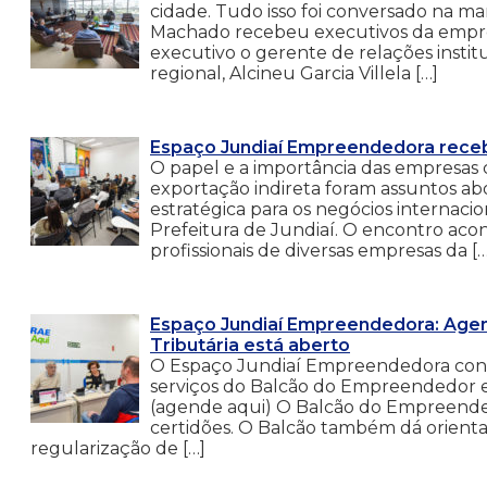
cidade. Tudo isso foi conversado na ma
Machado recebeu executivos da empres
executivo o gerente de relações institu
regional, Alcineu Garcia Villela […]
Espaço Jundiaí Empreendedora recebe
O papel e a importância das empresas 
exportação indireta foram assuntos ab
estratégica para os negócios internaci
Prefeitura de Jundiaí. O encontro ac
profissionais de diversas empresas da […
Espaço Jundiaí Empreendedora: Agen
Tributária está aberto
O Espaço Jundiaí Empreendedora conta 
serviços do Balcão do Empreendedor e 
(agende aqui) O Balcão do Empreendedo
certidões. O Balcão também dá orient
regularização de […]