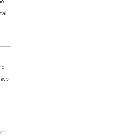
no
tal
ho
nico
nto