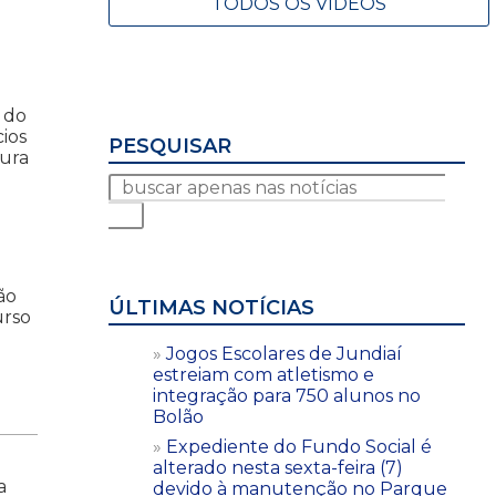
TODOS OS VÍDEOS
 do
ios
PESQUISAR
tura
ão
ÚLTIMAS NOTÍCIAS
urso
Jogos Escolares de Jundiaí
estreiam com atletismo e
integração para 750 alunos no
Bolão
Expediente do Fundo Social é
alterado nesta sexta-feira (7)
a
devido à manutenção no Parque