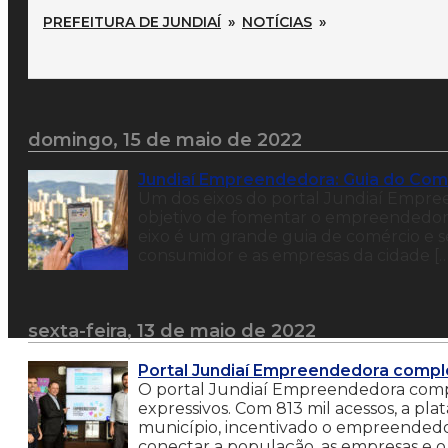
PREFEITURA DE JUNDIAÍ
»
NOTÍCIAS
»
domingo, 15 de maio de 2022
Jundiaí Empreendedora: Guia do Comé
Um dos eixos do portal Jundiaí Empr
objetivo de fomentar o empreendedoris
eixo é um grande guia de comércio e s
consumidor e as empresas da cidade […
sexta-feira, 13 de maio de 2022
Portal Jundiaí Empreendedora compl
O portal Jundiaí Empreendedora compl
expressivos. Com 813 mil acessos, a 
município, incentivado o empreendedor
conectar a população, as empresas e o 