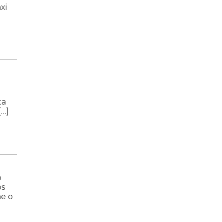
xi
ta
[…]
o
os
e o