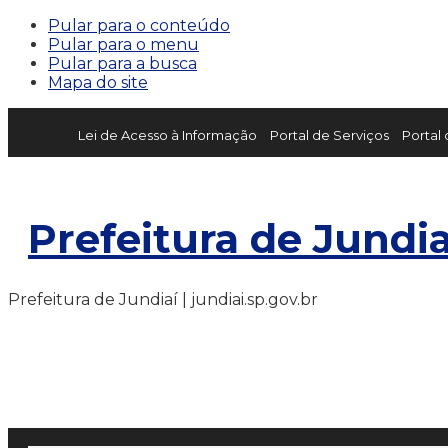
Pular para o conteúdo
Pular para o menu
Pular para a busca
Mapa do site
Lei de Acesso à Informação
Portal de Serviços
Portal
Prefeitura de Jundia
Prefeitura de Jundiaí | jundiai.sp.gov.br