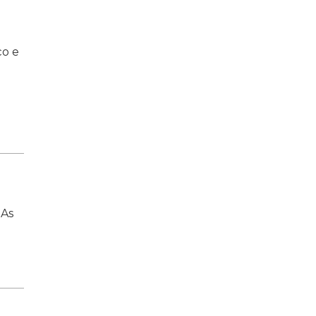
ço e
 As