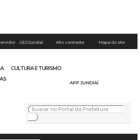
Servidor
GEOJundiaí
Alto contraste
Mapa do site
SA
CULTURA E TURISMO
IAS
APP JUNDIAÍ