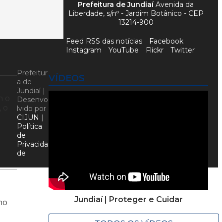
Prefeitura de Jundiaí
Avenida da
Liberdade, s/nº - Jardim Botânico - CEP
13214-900
Feed RSS das notícias
Facebook
Instagram
YouTube
Flickr
Twitter
Prefeitur
VÍDEOS
a de
Jundiaí |
m o
Desenvo
 o
lvido por
CIJUN
|
Política
de
Privacida
de
Jundiaí | Proteger e Cuidar
no