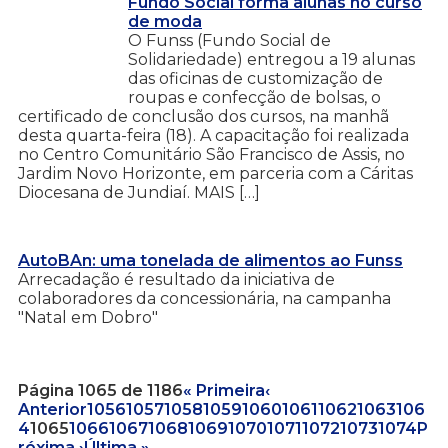
Fundo Social forma alunas no curso
de moda
O Funss (Fundo Social de
Solidariedade) entregou a 19 alunas
das oficinas de customização de
roupas e confecção de bolsas, o
certificado de conclusão dos cursos, na manhã
desta quarta-feira (18). A capacitação foi realizada
no Centro Comunitário São Francisco de Assis, no
Jardim Novo Horizonte, em parceria com a Cáritas
Diocesana de Jundiaí. MAIS […]
AutoBAn: uma tonelada de alimentos ao Funss
Arrecadação é resultado da iniciativa de
colaboradores da concessionária, na campanha
"Natal em Dobro"
Página 1065 de 1186
« Primeira
‹
Anterior
1056
1057
1058
1059
1060
1061
1062
1063
106
4
1065
1066
1067
1068
1069
1070
1071
1072
1073
1074
P
róxima ›
Última »