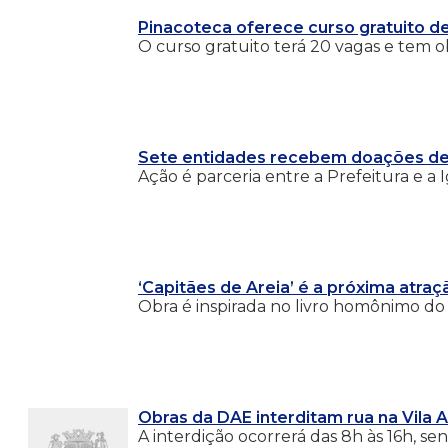
Pinacoteca oferece curso gratuito de 
O curso gratuito terá 20 vagas e tem o
Sete entidades recebem doações de 
Ação é parceria entre a Prefeitura e a I
‘Capitães de Areia’ é a próxima atraç
Obra é inspirada no livro homônimo do 
Obras da DAE interditam rua na Vila 
A interdição ocorrerá das 8h às 16h, se