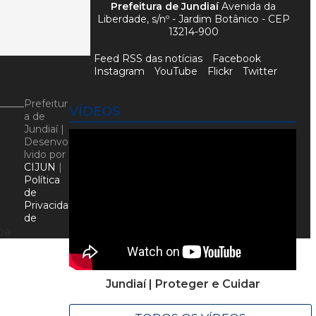
Prefeitura de Jundiaí
Avenida da
Liberdade, s/nº - Jardim Botânico - CEP
13214-900
Feed RSS das notícias
Facebook
Instagram
YouTube
Flickr
Twitter
Prefeitur
VÍDEOS
a de
Jundiaí |
Desenvo
lvido por
CIJUN
|
Política
de
Privacida
de
ba
Jundiaí | Proteger e Cuidar