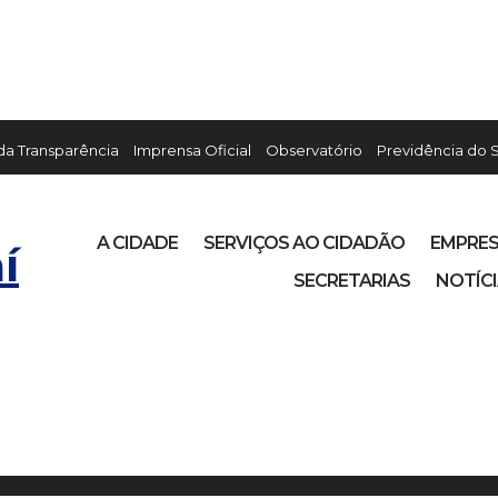
 da Transparência
Imprensa Oficial
Observatório
Previdência do 
A CIDADE
SERVIÇOS AO CIDADÃO
EMPRE
í
SECRETARIAS
NOTÍC