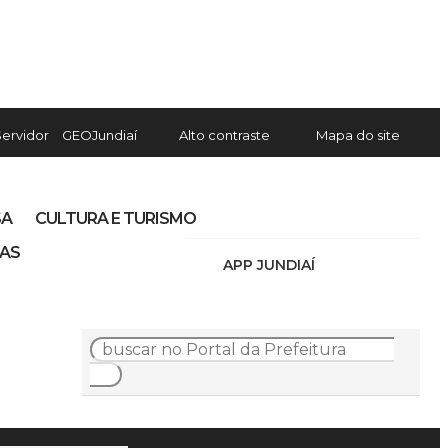
Servidor
GEOJundiaí
Alto contraste
Mapa do site
SA
CULTURA E TURISMO
IAS
APP JUNDIAÍ