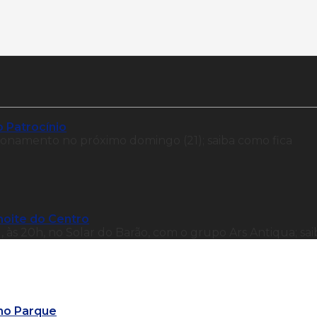
 Patrocínio
onamento no próximo domingo (21); saiba como fica
noite do Centro
, às 20h, no Solar do Barão, com o grupo Ars Antiqua; sai
no Parque