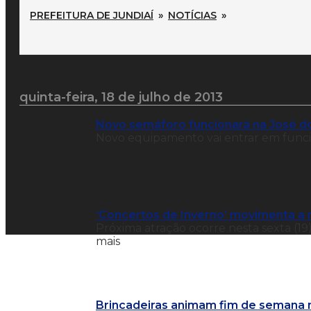
PREFEITURA DE JUNDIAÍ
»
NOTÍCIAS
»
quinta-feira, 18 de julho de 2013
Novo semáforo funcionará na José do
Novo equipamento vai entrar em funci
‘Concertos de Inverno’ movimenta a 
Próxima atração ocorre nesta sexta (19)
mais
Brincadeiras animam fim de semana 