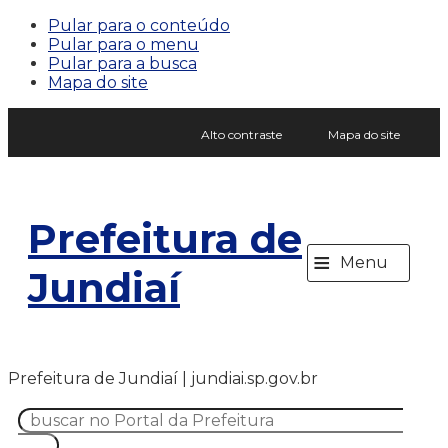
Pular para o conteúdo
Pular para o menu
Pular para a busca
Mapa do site
Alto contraste
Mapa do site
Prefeitura de
≡
Menu
Jundiaí
Prefeitura de Jundiaí | jundiai.sp.gov.br