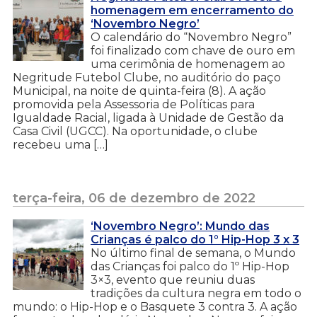
homenagem em encerramento do
‘Novembro Negro’
O calendário do “Novembro Negro”
foi finalizado com chave de ouro em
uma cerimônia de homenagem ao
Negritude Futebol Clube, no auditório do paço
Municipal, na noite de quinta-feira (8). A ação
promovida pela Assessoria de Políticas para
Igualdade Racial, ligada à Unidade de Gestão da
Casa Civil (UGCC). Na oportunidade, o clube
recebeu uma […]
terça-feira, 06 de dezembro de 2022
‘Novembro Negro’: Mundo das
Crianças é palco do 1° Hip-Hop 3 x 3
No último final de semana, o Mundo
das Crianças foi palco do 1º Hip-Hop
3×3, evento que reuniu duas
tradições da cultura negra em todo o
mundo: o Hip-Hop e o Basquete 3 contra 3. A ação