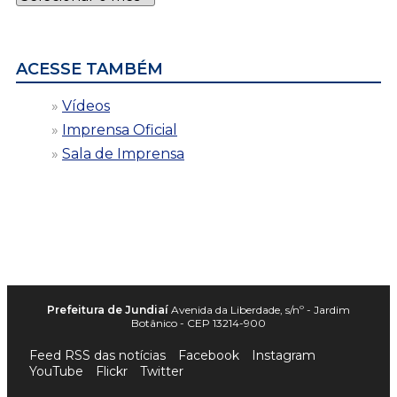
por
data
ACESSE TAMBÉM
Vídeos
Imprensa Oficial
Sala de Imprensa
Prefeitura de Jundiaí
Avenida da Liberdade, s/nº - Jardim
Botânico - CEP 13214-900
Feed RSS das notícias
Facebook
Instagram
YouTube
Flickr
Twitter