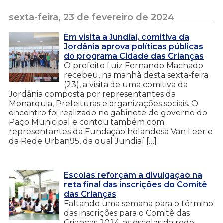
sexta-feira, 23 de fevereiro de 2024
Em visita a Jundiaí, comitiva da
Jordânia aprova políticas públicas
do programa Cidade das Crianças
O prefeito Luiz Fernando Machado
recebeu, na manhã desta sexta-feira
(23), a visita de uma comitiva da
Jordânia composta por representantes da
Monarquia, Prefeituras e organizações sociais. O
encontro foi realizado no gabinete de governo do
Paço Municipal e contou também com
representantes da Fundação holandesa Van Leer e
da Rede Urban95, da qual Jundiaí […]
Escolas reforçam a divulgação na
reta final das inscrições do Comitê
das Crianças
Faltando uma semana para o término
das inscrições para o Comitê das
Crianças 2024, as escolas da rede