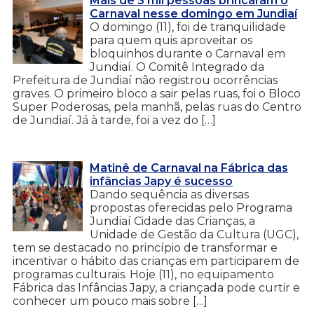
Mais de 3 mil pessoas brincaram o
Carnaval nesse domingo em Jundiaí
O domingo (11), foi de tranquilidade
para quem quis aproveitar os
bloquinhos durante o Carnaval em
Jundiaí. O Comitê Integrado da
Prefeitura de Jundiaí não registrou ocorrências
graves. O primeiro bloco a sair pelas ruas, foi o Bloco
Super Poderosas, pela manhã, pelas ruas do Centro
de Jundiaí. Já à tarde, foi a vez do […]
Matinê de Carnaval na Fábrica das
infâncias Japy é sucesso
Dando sequência as diversas
propostas oferecidas pelo Programa
Jundiaí Cidade das Crianças, a
Unidade de Gestão da Cultura (UGC),
tem se destacado no princípio de transformar e
incentivar o hábito das crianças em participarem de
programas culturais. Hoje (11), no equipamento
Fábrica das Infâncias Japy, a criançada pode curtir e
conhecer um pouco mais sobre […]