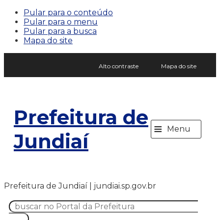
Pular para o conteúdo
Pular para o menu
Pular para a busca
Mapa do site
Alto contraste
Mapa do site
Prefeitura de
≡
Menu
Jundiaí
Prefeitura de Jundiaí | jundiai.sp.gov.br