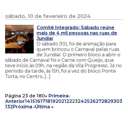
sábado, 10 de fevereiro de 2024
Comitê Integrado: Sábado reúne
mais de 4 mil pessoas nas ruas de
Jundiaí
O sábado (10), foi de animação para
quem brincou o Carnaval pelas ruas
de Jundiaí. O primeiro bloco a abrir o
sábado de Carnaval foi o Carne com Queijo, que
teve início às 09h, na região da Vila Progresso. Já no
período da tarde, às 15h, foi a vez do bloco Ponte
Torta, no Centro, […]
Página 23 de 180
« Primeira
‹
Anterior
14
15
16
17
18
19
20
21
22
23
24
25
26
27
28
29
30
3
1
32
Próxima ›
Última »