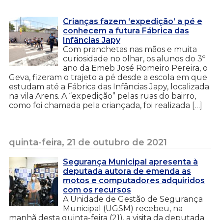
Crianças fazem ‘expedição’ a pé e
conhecem a futura Fábrica das
Infâncias Japy
Com pranchetas nas mãos e muita
curiosidade no olhar, os alunos do 3º
ano da Emeb José Romeiro Pereira, o
Geva, fizeram o trajeto a pé desde a escola em que
estudam até a Fábrica das Infâncias Japy, localizada
na vila Arens. A “expedição” pelas ruas do bairro,
como foi chamada pela criançada, foi realizada […]
quinta-feira, 21 de outubro de 2021
Segurança Municipal apresenta à
deputada autora de emenda as
motos e computadores adquiridos
com os recursos
A Unidade de Gestão de Segurança
Municipal (UGSM) recebeu, na
manhã desta quinta-feira (21), a visita da deputada