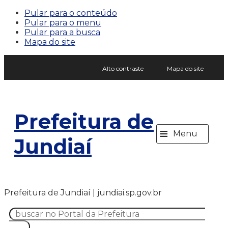
Pular para o conteúdo
Pular para o menu
Pular para a busca
Mapa do site
Alto contraste
Mapa do site
Prefeitura de
≡
Menu
Jundiaí
Prefeitura de Jundiaí | jundiai.sp.gov.br