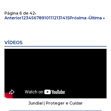
Página 6 de 42
‹
Anterior
1
2
3
4
5
6
7
8
9
10
11
12
13
14
15
Próxima ›
Última »
VÍDEOS
Jundiaí | Proteger e Cuidar