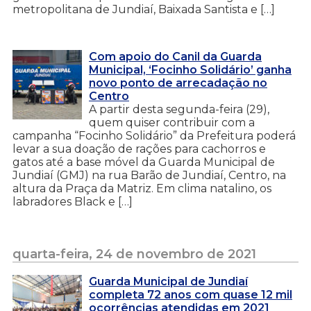
metropolitana de Jundiaí, Baixada Santista e […]
Com apoio do Canil da Guarda
Municipal, ‘Focinho Solidário’ ganha
novo ponto de arrecadação no
Centro
A partir desta segunda-feira (29),
quem quiser contribuir com a
campanha “Focinho Solidário” da Prefeitura poderá
levar a sua doação de rações para cachorros e
gatos até a base móvel da Guarda Municipal de
Jundiaí (GMJ) na rua Barão de Jundiaí, Centro, na
altura da Praça da Matriz. Em clima natalino, os
labradores Black e […]
quarta-feira, 24 de novembro de 2021
Guarda Municipal de Jundiaí
completa 72 anos com quase 12 mil
ocorrências atendidas em 2021