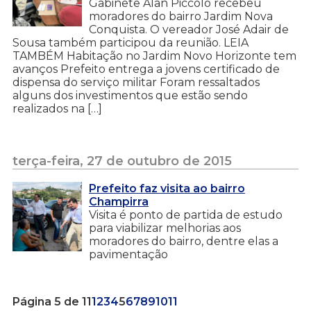
Gabinete Alan Piccolo recebeu
moradores do bairro Jardim Nova
Conquista. O vereador José Adair de
Sousa também participou da reunião. LEIA
TAMBÉM Habitação no Jardim Novo Horizonte tem
avanços Prefeito entrega a jovens certificado de
dispensa do serviço militar Foram ressaltados
alguns dos investimentos que estão sendo
realizados na […]
terça-feira, 27 de outubro de 2015
Prefeito faz visita ao bairro
Champirra
Visita é ponto de partida de estudo
para viabilizar melhorias aos
moradores do bairro, dentre elas a
pavimentação
Página 5 de 11
1
2
3
4
5
6
7
8
9
10
11