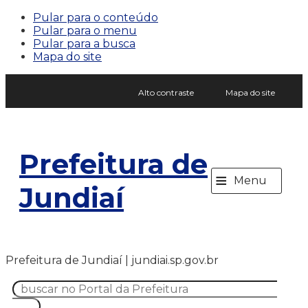
Pular para o conteúdo
Pular para o menu
Pular para a busca
Mapa do site
Alto contraste
Mapa do site
Prefeitura de
≡
Menu
Jundiaí
Prefeitura de Jundiaí | jundiai.sp.gov.br