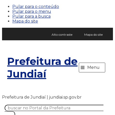
Pular para o conteúdo
Pular para o menu
Pular para a busca
Mapa do site
Alto contraste
Mapa do site
Prefeitura de
≡
Menu
Jundiaí
Prefeitura de Jundiaí | jundiai.sp.gov.br