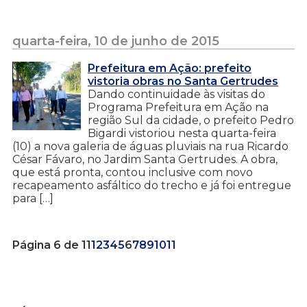
quarta-feira, 10 de junho de 2015
Prefeitura em Ação: prefeito
vistoria obras no Santa Gertrudes
Dando continuidade às visitas do
Programa Prefeitura em Ação na
região Sul da cidade, o prefeito Pedro
Bigardi vistoriou nesta quarta-feira
(10) a nova galeria de águas pluviais na rua Ricardo
César Fávaro, no Jardim Santa Gertrudes. A obra,
que está pronta, contou inclusive com novo
recapeamento asfáltico do trecho e já foi entregue
para […]
Página 6 de 11
1
2
3
4
5
6
7
8
9
10
11