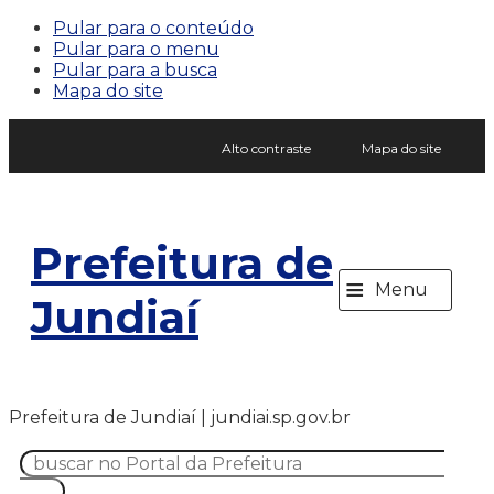
Pular para o conteúdo
Pular para o menu
Pular para a busca
Mapa do site
Alto contraste
Mapa do site
Prefeitura de
≡
Menu
Jundiaí
Prefeitura de Jundiaí | jundiai.sp.gov.br