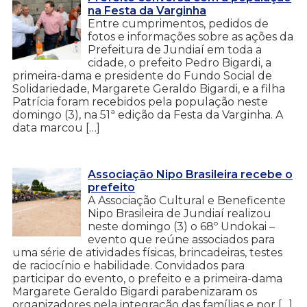
na Festa da Varginha
Entre cumprimentos, pedidos de
fotos e informações sobre as ações da
Prefeitura de Jundiaí em toda a
cidade, o prefeito Pedro Bigardi, a
primeira-dama e presidente do Fundo Social de
Solidariedade, Margarete Geraldo Bigardi, e a filha
Patrícia foram recebidos pela população neste
domingo (3), na 51ª edição da Festa da Varginha. A
data marcou […]
Associação Nipo Brasileira recebe o
prefeito
A Associação Cultural e Beneficente
Nipo Brasileira de Jundiaí realizou
neste domingo (3) o 68º Undokai –
evento que reúne associados para
uma série de atividades físicas, brincadeiras, testes
de raciocínio e habilidade. Convidados para
participar do evento, o prefeito e a primeira-dama
Margarete Geraldo Bigardi parabenizaram os
organizadores pela integração das famílias e por […]