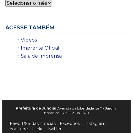
Notícias
por
data
ACESSE TAMBÉM
Vídeos
Imprensa Oficial
Sala de Imprensa
Prefeitura de Jundiaí
Avenida da Liberdade, s/nº - Jardim
Botânico - CEP 13214-900
Feed RSS das notícias
Facebook
Instagram
YouTube
Flickr
Twitter