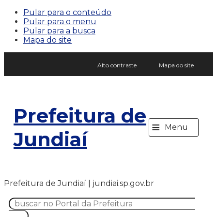
Pular para o conteúdo
Pular para o menu
Pular para a busca
Mapa do site
Alto contraste
Mapa do site
Prefeitura de
≡
Menu
Jundiaí
Prefeitura de Jundiaí | jundiai.sp.gov.br