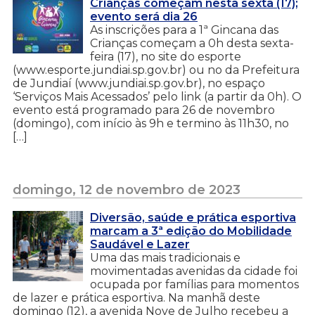
Crianças começam nesta sexta (17);
evento será dia 26
As inscrições para a 1ª Gincana das
Crianças começam a 0h desta sexta-
feira (17), no site do esporte
(www.esporte.jundiai.sp.gov.br) ou no da Prefeitura
de Jundiaí (www.jundiai.sp.gov.br), no espaço
‘Serviços Mais Acessados’ pelo link (a partir da 0h). O
evento está programado para 26 de novembro
(domingo), com início às 9h e termino às 11h30, no
[…]
domingo, 12 de novembro de 2023
Diversão, saúde e prática esportiva
marcam a 3ª edição do Mobilidade
Saudável e Lazer
Uma das mais tradicionais e
movimentadas avenidas da cidade foi
ocupada por famílias para momentos
de lazer e prática esportiva. Na manhã deste
domingo (12), a avenida Nove de Julho recebeu a