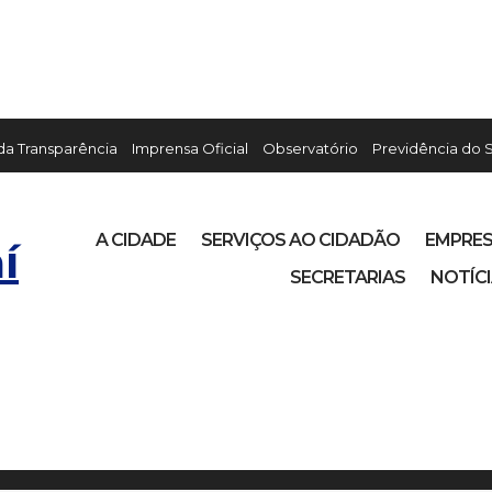
 da Transparência
Imprensa Oficial
Observatório
Previdência do 
A CIDADE
SERVIÇOS AO CIDADÃO
EMPRE
í
SECRETARIAS
NOTÍC