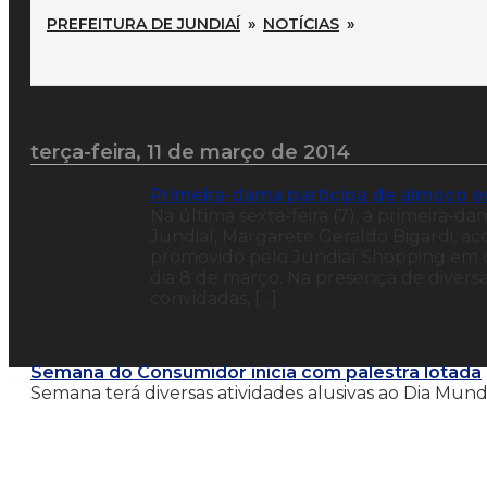
PREFEITURA DE JUNDIAÍ
»
NOTÍCIAS
»
terça-feira, 11 de março de 2014
Primeira-dama participa de almoço 
Na última sexta-feira (7), a primeira-
Jundiaí, Margarete Geraldo Bigardi, ac
promovido pelo Jundiaí Shopping em 
dia 8 de março. Na presença de diversa
convidadas, […]
Semana do Consumidor inicia com palestra lotada
Semana terá diversas atividades alusivas ao Dia Mund