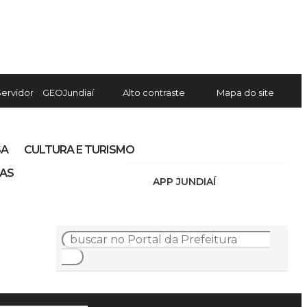
Servidor
GEOJundiaí
Alto contraste
Mapa do site
SA
CULTURA E TURISMO
IAS
APP JUNDIAÍ