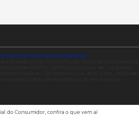
em comemoração ao Dia da Mulher
dama e presidente do Funss (Fundo Social de Solidariedade
ompanhada da filha, Patrícia, participou de um almoço
comemoração ao Dia Internacional da Mulher, celebrad
s representantes da imprensa local, entre outras
ial do Consumidor, confira o que vem aí