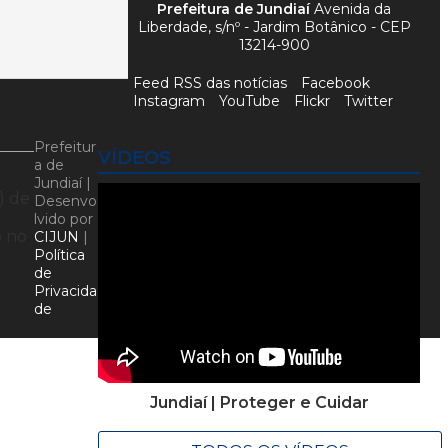
Prefeitura de Jundiaí
Avenida da
Liberdade, s/nº - Jardim Botânico - CEP
13214-900
Feed RSS das notícias
Facebook
Instagram
YouTube
Flickr
Twitter
Prefeitur
VÍDEOS
a de
Jundiaí |
) de
Desenvo
lvido por
o no
CIJUN
|
Política
de
Privacida
de
Jundiaí | Proteger e Cuidar