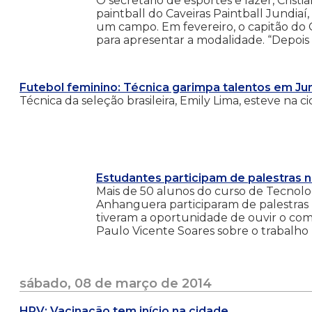
O secretário de esportes e lazer, Cris
paintball do Caveiras Paintball Jundiaí
um campo. Em fevereiro, o capitão do Ca
para apresentar a modalidade. “Depois da
Futebol feminino: Técnica garimpa talentos em Jun
Técnica da seleção brasileira, Emily Lima, esteve na
Estudantes participam de palestras 
Mais de 50 alunos do curso de Tecnol
Anhanguera participaram de palestras 
tiveram a oportunidade de ouvir o co
Paulo Vicente Soares sobre o trabalho
sábado, 08 de março de 2014
HPV: Vacinação tem início na cidade