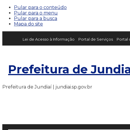
Pular para o conteúdo
Pular para o menu
Pular para a busca
Mapa do site
Lei de Acesso à Informação
Portal de Serviços
Portal
Prefeitura de Jundia
Prefeitura de Jundiaí | jundiai.sp.gov.br