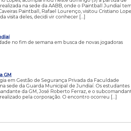
tiano Lopes, acompanhou neste domingo (9) a partida de
, realizada na sede da AABB, onde o Paintball Jundiaí te
veiras Paintball, Rafael Lourenço, visitou Cristiano Lop
 visita deles, decidi vir conhecer […]
diaí
 cidade no fim de semana em busca de novas jogadoras
na GM
ogia em Gestão de Segurança Privada da Faculdade
na sede da Guarda Municipal de Jundiaí. Os estudantes
mandante da GM, José Roberto Ferraz, e o subcomandan
 realizado pela corporação. O encontro ocorreu […]