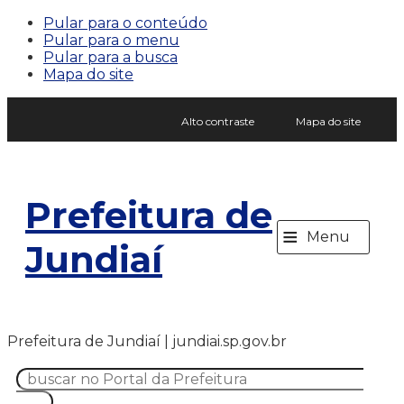
Pular para o conteúdo
Pular para o menu
Pular para a busca
Mapa do site
Alto contraste
Mapa do site
Prefeitura de
≡
Menu
Jundiaí
Prefeitura de Jundiaí | jundiai.sp.gov.br