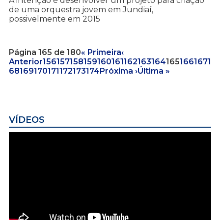
A intenção é desenvolver um projeto para criação
de uma orquestra jovem em Jundiaí,
possivelmente em 2015
Página 165 de 180
« Primeira
‹
Anterior
156
157
158
159
160
161
162
163
164
165
166
167
1
68
169
170
171
172
173
174
Próxima ›
Última »
VÍDEOS