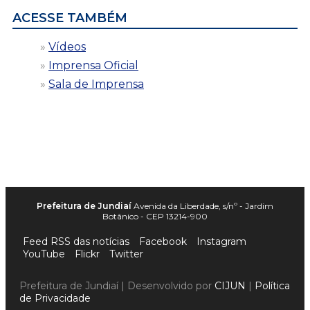
ACESSE TAMBÉM
Vídeos
Imprensa Oficial
Sala de Imprensa
Prefeitura de Jundiaí
Avenida da Liberdade, s/nº - Jardim
Botânico - CEP 13214-900
Feed RSS das notícias
Facebook
Instagram
YouTube
Flickr
Twitter
Prefeitura de Jundiaí | Desenvolvido por
CIJUN
|
Política
de Privacidade