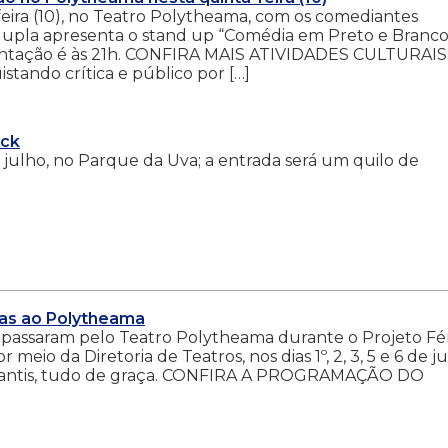
-feira (10), no Teatro Polytheama, com os comediantes
dupla apresenta o stand up “Comédia em Preto e Branco
entação é às 21h. CONFIRA MAIS ATIVIDADES CULTURAI
ando crítica e público por […]
ock
e julho, no Parque da Uva; a entrada será um quilo de
oas ao Polytheama
s, passaram pelo Teatro Polytheama durante o Projeto Fér
 meio da Diretoria de Teatros, nos dias 1º, 2, 3, 5 e 6 de ju
nfantis, tudo de graça. CONFIRA A PROGRAMAÇÃO DO