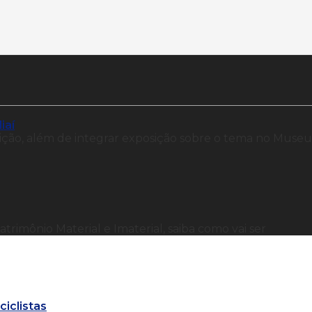
iaí
ição, além de integrar exposição sobre o tema no Museu
trimônio Material e Imaterial, saiba como vai ser
iclistas