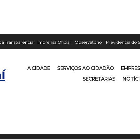
 da Transparência
Imprensa Oficial
Observatório
Previdência do 
A CIDADE
SERVIÇOS AO CIDADÃO
EMPRE
í
SECRETARIAS
NOTÍC