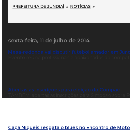
PREFEITURA DE JUNDIAÍ
»
NOTÍCIAS
»
sexta-feira, 11 de julho de 2014
Mesa-redonda vai discutir futebol amador em Jund
Evento reúne profissionais e apaixonados da compet
Abertas as inscrições para eleição do Compac
TAMBÉM: abertas as inscrições para Simpósio sobre Pa
Caça Níqueis resgata o blues no Encontro de Motoc