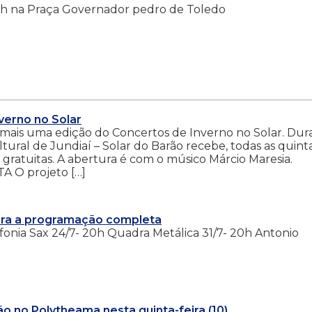
 18h na Praça Governador pedro de Toledo
verno no Solar
a mais uma edição do Concertos de Inverno no Solar. Dur
tural de Jundiaí – Solar do Barão recebe, todas as quint
e gratuitas. A abertura é com o músico Márcio Maresia.
O projeto […]
fira a programação completa
ofonia Sax 24/7- 20h Quadra Metálica 31/7- 20h Antonio
o no Polytheama nesta quinta-feira (10)