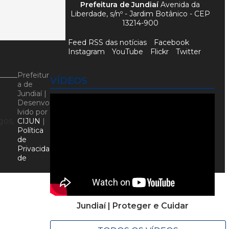
Prefeitura de Jundiaí
Avenida da
Liberdade, s/nº - Jardim Botânico - CEP
13214-900
Feed RSS das notícias
Facebook
Instagram
YouTube
Flickr
Twitter
Prefeitur
VÍDEOS
a de
Jundiaí |
Desenvo
lvido por
gos,
CIJUN
|
Política
de
Privacida
de
Jundiaí | Proteger e Cuidar