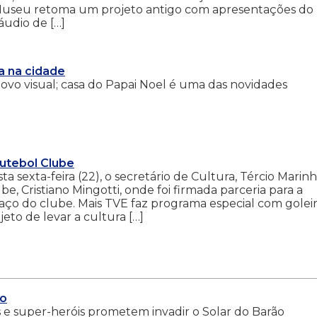
o Museu retoma um projeto antigo com apresentações do
áudio de […]
a na cidade
novo visual; casa do Papai Noel é uma das novidades
Futebol Clube
a sexta-feira (22), o secretário de Cultura, Tércio Marinh
e, Cristiano Mingotti, onde foi firmada parceria para a
paço do clube. Mais TVE faz programa especial com golei
eto de levar a cultura […]
vo
e super-heróis prometem invadir o Solar do Barão