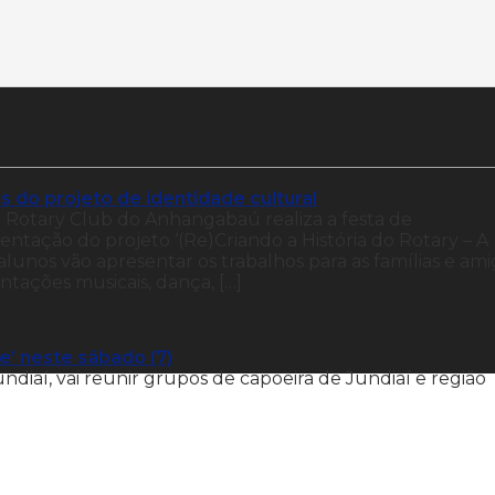
 do projeto de identidade cultural
b Rotary Club do Anhangabaú realiza a festa de
ntação do projeto ‘(Re)Criando a História do Rotary – A
alunos vão apresentar os trabalhos para as famílias e ami
tações musicais, dança, […]
’ neste sábado (7)
diaí, vai reunir grupos de capoeira de Jundiaí e região