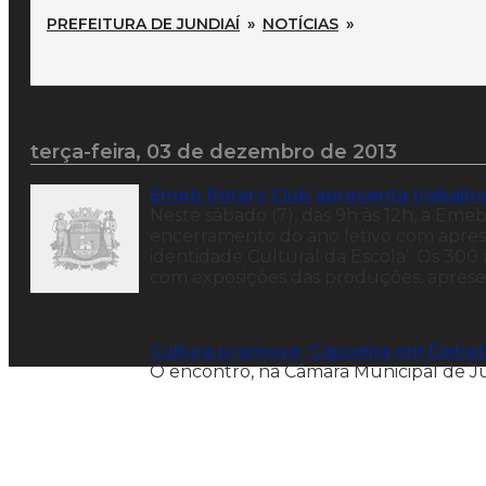
PREFEITURA DE JUNDIAÍ
»
NOTÍCIAS
»
terça-feira, 03 de dezembro de 2013
Emeb Rotary Club apresenta trabalhos
Neste sábado (7), das 9h às 12h, a Eme
encerramento do ano letivo com aprese
identidade Cultural da Escola’. Os 300 
com exposições das produções, apresen
Cultura promove ‘Capoeira em Debate
O encontro, na Câmara Municipal de Jun