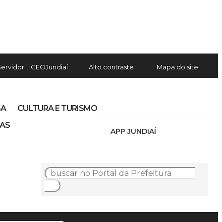
Servidor
GEOJundiaí
Alto contraste
Mapa do site
SA
CULTURA E TURISMO
IAS
APP JUNDIAÍ