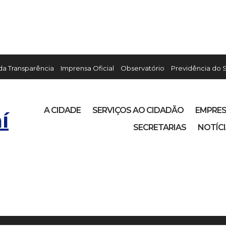
 da Transparência
Imprensa Oficial
Observatório
Previdência do 
A CIDADE
SERVIÇOS AO CIDADÃO
EMPRE
í
SECRETARIAS
NOTÍC