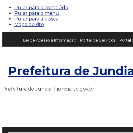
Pular para o conteúdo
Pular para o menu
Pular para a busca
Mapa do site
Lei de Acesso à Informação
Portal de Serviços
Portal
Prefeitura de Jundia
Prefeitura de Jundiaí | jundiai.sp.gov.br