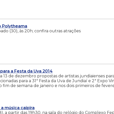
ao Polytheama
do (30), às 20h; confira outras atrações
 para a Festa da Uva 2014
ia 13 de dezembro propostas de artistas jundiaienses para
cionadas para a 31ª Festa da Uva de Jundiaí e 2ª Expo Vi
mo fim de semana de janeiro e nos dois primeiros de fevere
 a música caipira
), a partir das 19h30, na sala do relógio do Complexo Fe