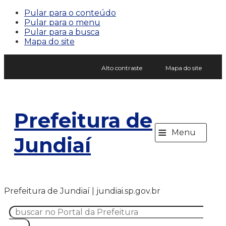
Pular para o conteúdo
Pular para o menu
Pular para a busca
Mapa do site
Alto contraste
Mapa do site
Prefeitura de
≡
Menu
Jundiaí
Prefeitura de Jundiaí | jundiai.sp.gov.br