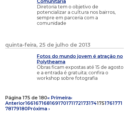
Comunitária
Diretoria tem o objetivo de
potencializar a cultura nos bairros,
sempre em parceria com a
comunidade
quinta-feira, 25 de julho de 2013
Fotos do mundo jovem é atração no
Polytheama
Obras ficam expostas até 15 de agosto
e a entrada é gratuita; confira o
workshop sobre fotografia
Página 175 de 180
« Primeira
‹
Anterior
166
167
168
169
170
171
172
173
174
175
176
177
1
78
179
180
Próxima ›