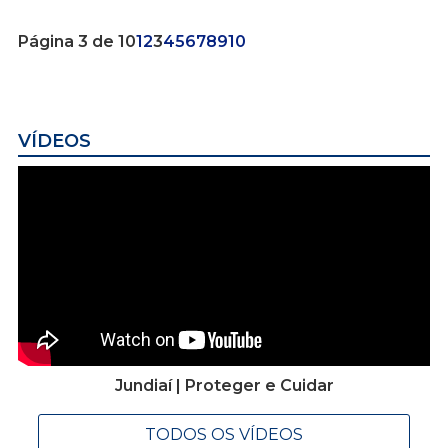
Página 3 de 10
1
2
3
4
5
6
7
8
9
10
VÍDEOS
Jundiaí | Proteger e Cuidar
TODOS OS VÍDEOS