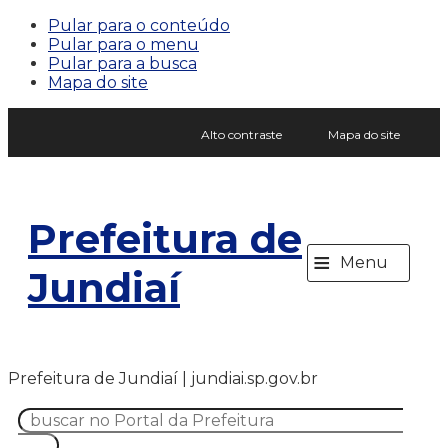
Pular para o conteúdo
Pular para o menu
Pular para a busca
Mapa do site
Alto contraste
Mapa do site
Prefeitura de
≡
Menu
Jundiaí
Prefeitura de Jundiaí | jundiai.sp.gov.br