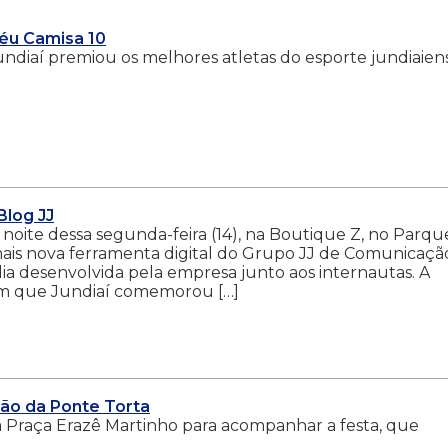
féu Camisa 10
ndiaí premiou os melhores atletas do esporte jundiaien
Blog JJ
a noite dessa segunda-feira (14), na Boutique Z, no Parqu
mais nova ferramenta digital do Grupo JJ de Comunicação
dia desenvolvida pela empresa junto aos internautas. A
em que Jundiaí comemorou […]
ão da Ponte Torta
Praça Erazê Martinho para acompanhar a festa, que