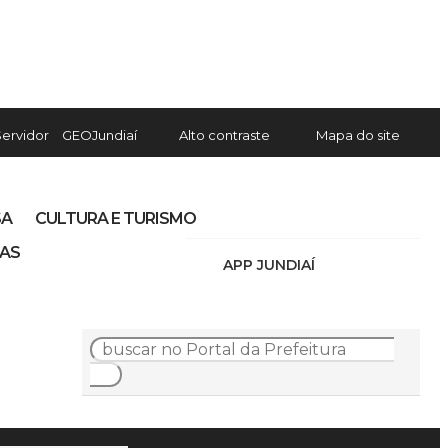
Servidor
GEOJundiaí
Alto contraste
Mapa do site
SA
CULTURA E TURISMO
IAS
APP JUNDIAÍ