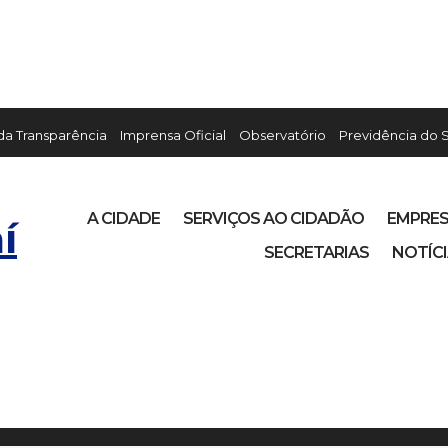
 da Transparência
Imprensa Oficial
Observatório
Previdência do 
A CIDADE
SERVIÇOS AO CIDADÃO
EMPRE
í
SECRETARIAS
NOTÍC