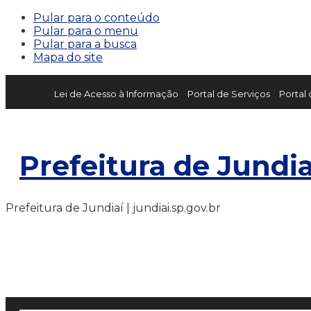
Pular para o conteúdo
Pular para o menu
Pular para a busca
Mapa do site
Lei de Acesso à Informação
Portal de Serviços
Portal
Prefeitura de Jundia
Prefeitura de Jundiaí | jundiai.sp.gov.br