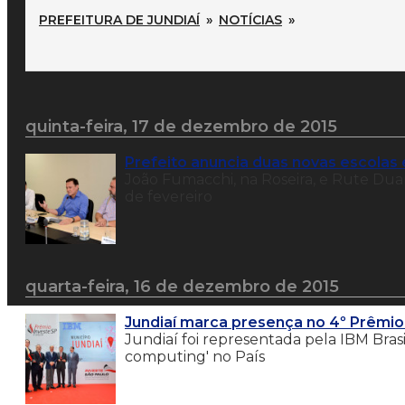
PREFEITURA DE JUNDIAÍ
»
NOTÍCIAS
»
quinta-feira, 17 de dezembro de 2015
Prefeito anuncia duas novas escolas 
João Fumacchi, na Roseira, e Rute Duart
de fevereiro
quarta-feira, 16 de dezembro de 2015
Jundiaí marca presença no 4º Prêmio
Jundiaí foi representada pela IBM Bras
computing' no País