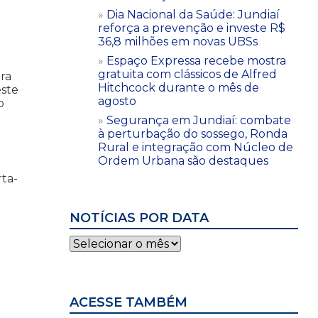
Dia Nacional da Saúde: Jundiaí
reforça a prevenção e investe R$
36,8 milhões em novas UBSs
Espaço Expressa recebe mostra
gratuita com clássicos de Alfred
ira
Hitchcock durante o mês de
este
agosto
o
Segurança em Jundiaí: combate
à perturbação do sossego, Ronda
Rural e integração com Núcleo de
Ordem Urbana são destaques
rta-
NOTÍCIAS POR DATA
Notícias
por
data
ACESSE TAMBÉM