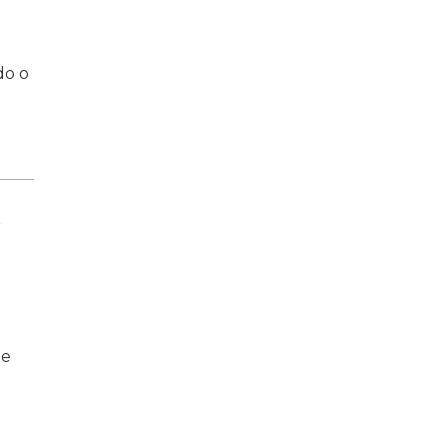
do o
r
de