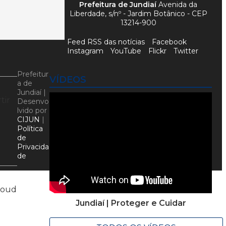
Prefeitura de Jundiaí
Avenida da
Liberdade, s/nº - Jardim Botânico - CEP
13214-900
Feed RSS das notícias
Facebook
Instagram
YouTube
Flickr
Twitter
Prefeitur
VÍDEOS
a de
Jundiaí |
tir
Desenvo
lvido por
CIJUN
|
Política
de
Privacida
de
cloud
Jundiaí | Proteger e Cuidar