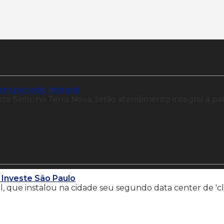
em período integral
e Sirilo, no Terra Nova, terão atendimento integral a par
 Investe São Paulo
il, que instalou na cidade seu segundo data center de '