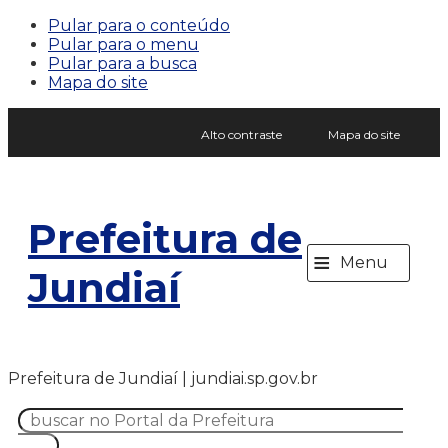
Pular para o conteúdo
Pular para o menu
Pular para a busca
Mapa do site
Alto contraste
Mapa do site
Prefeitura de
≡
Menu
Jundiaí
Prefeitura de Jundiaí | jundiai.sp.gov.br