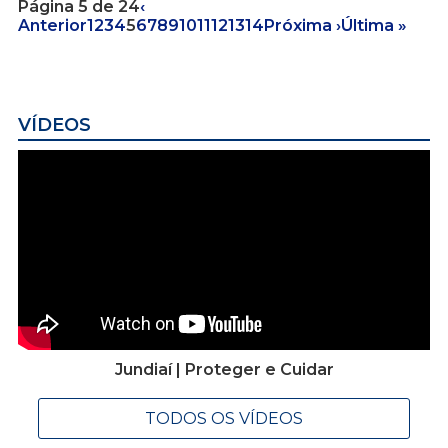
Página 5 de 24
‹
Anterior
1
2
3
4
5
6
7
8
9
10
11
12
13
14
Próxima ›
Última »
VÍDEOS
Jundiaí | Proteger e Cuidar
TODOS OS VÍDEOS