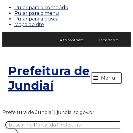
Pular para o conteúdo
Pular para o menu
Pular para a busca
Mapa do site
Alto contraste
Mapa do site
Prefeitura de
≡
Menu
Jundiaí
Prefeitura de Jundiaí | jundiai.sp.gov.br