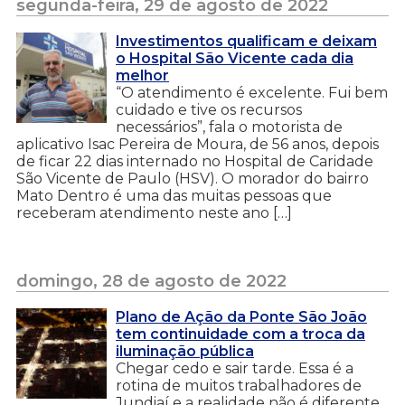
segunda-feira, 29 de agosto de 2022
Investimentos qualificam e deixam
o Hospital São Vicente cada dia
melhor
“O atendimento é excelente. Fui bem
cuidado e tive os recursos
necessários”, fala o motorista de
aplicativo Isac Pereira de Moura, de 56 anos, depois
de ficar 22 dias internado no Hospital de Caridade
São Vicente de Paulo (HSV). O morador do bairro
Mato Dentro é uma das muitas pessoas que
receberam atendimento neste ano […]
domingo, 28 de agosto de 2022
Plano de Ação da Ponte São João
tem continuidade com a troca da
iluminação pública
Chegar cedo e sair tarde. Essa é a
rotina de muitos trabalhadores de
Jundiaí e a realidade não é diferente