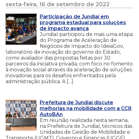
sexta-feira, 16 de setembro de 2022
Participação de Jundiaí em
programa estadual para soluções
de impacto avança
Jundiaí participou de mais uma etapa
do Programa de Aceleração de
Negócios de Impacto do IdeiaGov,
laboratório de inovação do governo do Estado,
como avaliador das propostas feitas por 30
parceiros da iniciativa privada, com foco no fomento
à inovação social através da aceleração de soluções
inovadoras para os desafios enfrentados pela
administração pública. A […]
Prefeitura de Jundiaí discute
melhorias na mobilidade com a CCR
AutoBAn
Em reunião realizada nesta semana,
na Prefeitura de Jundiaí, técnicos das
Unidades de Gestão de Mobilidade e
Transporte (UGMT), Governo e Finanças (UGGF),