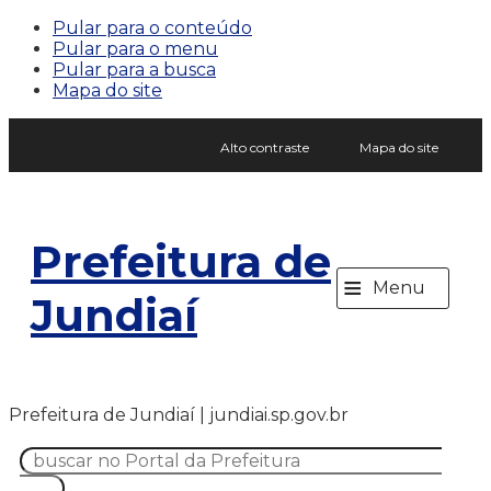
Pular para o conteúdo
Pular para o menu
Pular para a busca
Mapa do site
Alto contraste
Mapa do site
Prefeitura de
≡
Menu
Jundiaí
Prefeitura de Jundiaí | jundiai.sp.gov.br