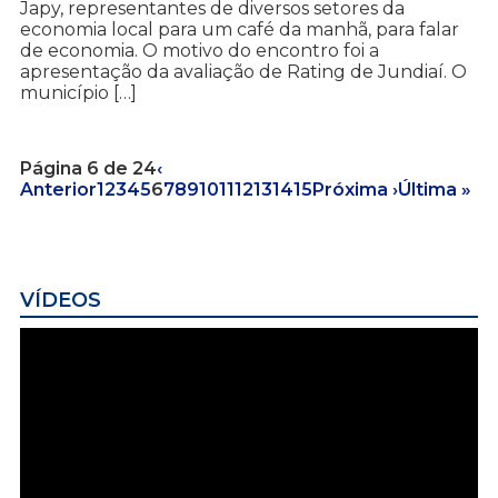
Japy, representantes de diversos setores da
economia local para um café da manhã, para falar
de economia. O motivo do encontro foi a
apresentação da avaliação de Rating de Jundiaí. O
município […]
Página 6 de 24
‹
Anterior
1
2
3
4
5
6
7
8
9
10
11
12
13
14
15
Próxima ›
Última »
VÍDEOS