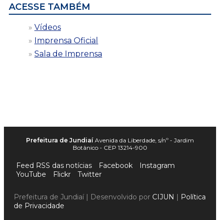
ACESSE TAMBÉM
Vídeos
Imprensa Oficial
Sala de Imprensa
Prefeitura de Jundiaí
Avenida da Liberdade, s/nº - Jardim
Botânico - CEP 13214-900
Feed RSS das notícias
Facebook
Instagram
YouTube
Flickr
Twitter
Prefeitura de Jundiaí | Desenvolvido por
CIJUN
|
Política
de Privacidade