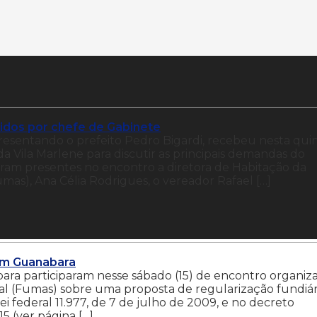
idos por chefe de Gabinete
resentando o prefeito Pedro Bigardi, recebeu nesta qui
a Vila Marlene para discutir as principais demandas do
veram presentes no encontro a diretora de Habitação da
as), Ana Célia Rodrigues, o vereador Rafael […]
dim Guanabara
ara participaram nesse sábado (15) de encontro organiz
al (Fumas) sobre uma proposta de regularização fundiár
i federal 11.977, de 7 de julho de 2009, e no decreto
5 (ver página […]