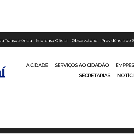
 da Transparência
Imprensa Oficial
Observatório
Previdência do 
A CIDADE
SERVIÇOS AO CIDADÃO
EMPRE
í
SECRETARIAS
NOTÍC