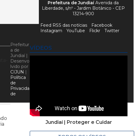
Prefeitura de Jundiaí
Avenida da
Liberdade, s/nº - Jardim Botânico - CEP
13214-900
Feed RSS das notícias
Facebook
Instagram
YouTube
Flickr
Twitter
Prefeitur
VÍDEOS
a de
Jundiaí |
nta-
Desenvo
lvido por
CIJUN
|
Política
de
Privacida
de
ado
Jundiaí | Proteger e Cuidar
ia