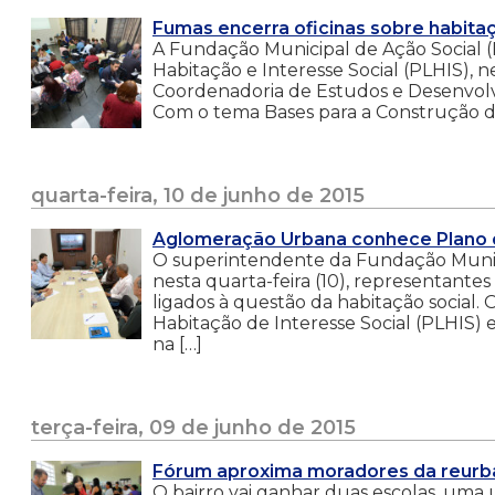
Fumas encerra oficinas sobre habitaç
A Fundação Municipal de Ação Social (F
Habitação e Interesse Social (PLHIS), ne
Coordenadoria de Estudos e Desenvolv
Com o tema Bases para a Construção da I
quarta-feira, 10 de junho de 2015
Aglomeração Urbana conhece Plano d
O superintendente da Fundação Munici
nesta quarta-feira (10), representant
ligados à questão da habitação social.
Habitação de Interesse Social (PLHIS) 
na […]
terça-feira, 09 de junho de 2015
Fórum aproxima moradores da reurb
O bairro vai ganhar duas escolas, uma