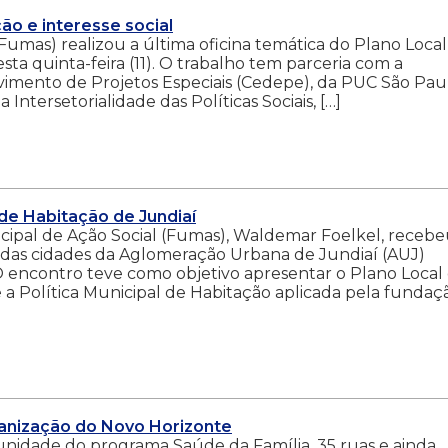
ão e interesse social
umas) realizou a última oficina temática do Plano Local
sta quinta-feira (11). O trabalho tem parceria com a
imento de Projetos Especiais (Cedepe), da PUC São Pau
ntersetorialidade das Políticas Sociais, […]
e Habitação de Jundiaí
pal de Ação Social (Fumas), Waldemar Foelkel, recebe
es das cidades da Aglomeração Urbana de Jundiaí (AUJ)
 O encontro teve como objetivo apresentar o Plano Local
e a Política Municipal de Habitação aplicada pela fundaç
anização do Novo Horizonte
 unidade do programa Saúde da Família, 35 ruas e ainda