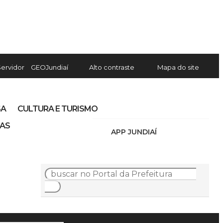
Servidor
GEOJundiaí
Alto contraste
Mapa do site
SA
CULTURA E TURISMO
IAS
APP JUNDIAÍ