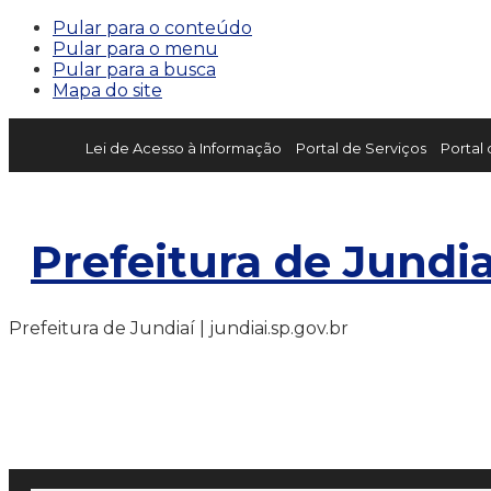
Pular para o conteúdo
Pular para o menu
Pular para a busca
Mapa do site
Lei de Acesso à Informação
Portal de Serviços
Portal
Prefeitura de Jundia
Prefeitura de Jundiaí | jundiai.sp.gov.br