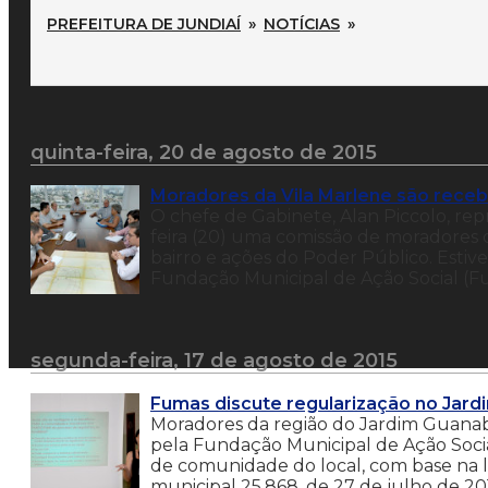
PREFEITURA DE JUNDIAÍ
»
NOTÍCIAS
»
quinta-feira, 20 de agosto de 2015
Moradores da Vila Marlene são receb
O chefe de Gabinete, Alan Piccolo, rep
feira (20) uma comissão de moradores d
bairro e ações do Poder Público. Esti
Fundação Municipal de Ação Social (Fum
segunda-feira, 17 de agosto de 2015
Fumas discute regularização no Jar
Moradores da região do Jardim Guanab
pela Fundação Municipal de Ação Soci
de comunidade do local, com base na le
municipal 25.868, de 27 de julho de 201