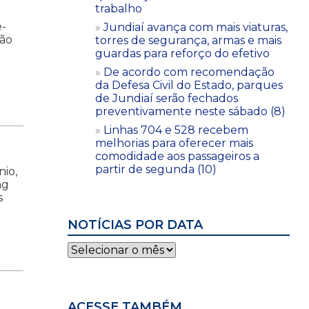
trabalho
e-
Jundiaí avança com mais viaturas,
ião
torres de segurança, armas e mais
guardas para reforço do efetivo
De acordo com recomendação
da Defesa Civil do Estado, parques
de Jundiaí serão fechados
preventivamente neste sábado (8)
Linhas 704 e 528 recebem
melhorias para oferecer mais
comodidade aos passageiros a
partir de segunda (10)
nio,
ng
s
NOTÍCIAS POR DATA
Notícias
por
data
ACESSE TAMBÉM