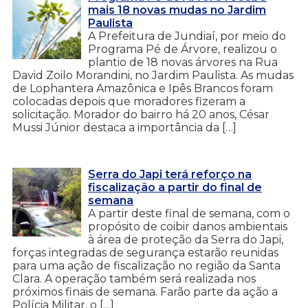
mais 18 novas mudas no Jardim
Paulista
A Prefeitura de Jundiaí, por meio do
Programa Pé de Árvore, realizou o
plantio de 18 novas árvores na Rua
David Zoilo Morandini, no Jardim Paulista. As mudas
de Lophantera Amazônica e Ipês Brancos foram
colocadas depois que moradores fizeram a
solicitação. Morador do bairro há 20 anos, César
Mussi Júnior destaca a importância da […]
Serra do Japi terá reforço na
fiscalização a partir do final de
semana
A partir deste final de semana, com o
propósito de coibir danos ambientais
à área de proteção da Serra do Japi,
forças integradas de segurança estarão reunidas
para uma ação de fiscalização no região da Santa
Clara. A operação também será realizada nos
próximos finais de semana. Farão parte da ação a
Polícia Militar, o […]