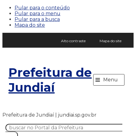
Pular para o conteúdo
Pular para o menu
Pular para a busca
Mapa do site
Alto contraste
Mapa do site
Prefeitura de
≡
Menu
Jundiaí
Prefeitura de Jundiaí | jundiai.sp.gov.br