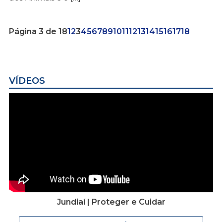
Página 3 de 18
1
2
3
4
5
6
7
8
9
10
11
12
13
14
15
16
17
18
VÍDEOS
Jundiaí | Proteger e Cuidar