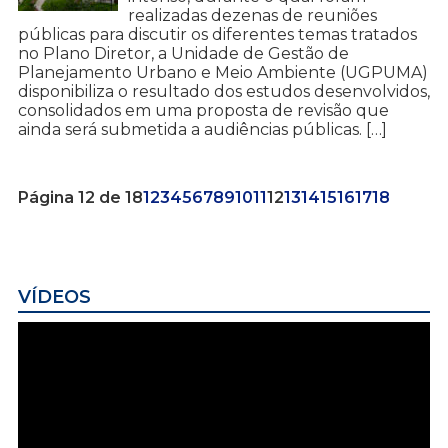
realizadas dezenas de reuniões
públicas para discutir os diferentes temas tratados
no Plano Diretor, a Unidade de Gestão de
Planejamento Urbano e Meio Ambiente (UGPUMA)
disponibiliza o resultado dos estudos desenvolvidos,
consolidados em uma proposta de revisão que
ainda será submetida a audiências públicas. […]
Página 12 de 18
1
2
3
4
5
6
7
8
9
10
11
12
13
14
15
16
17
18
VÍDEOS