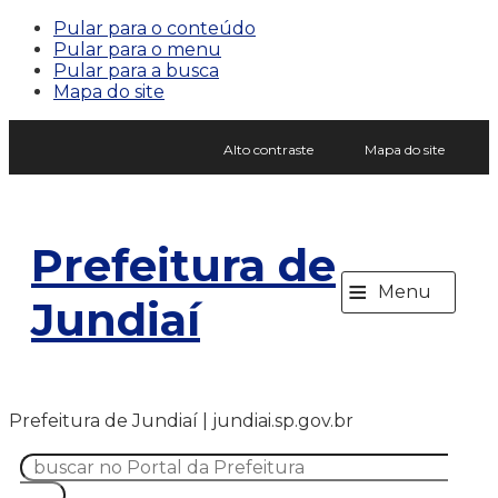
Pular para o conteúdo
Pular para o menu
Pular para a busca
Mapa do site
Alto contraste
Mapa do site
Prefeitura de
≡
Menu
Jundiaí
Prefeitura de Jundiaí | jundiai.sp.gov.br