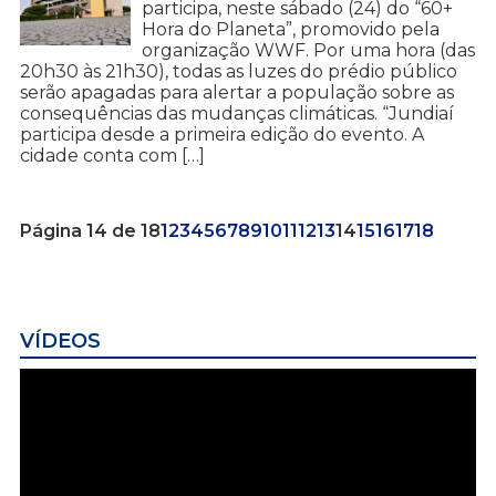
participa, neste sábado (24) do “60+
Hora do Planeta”, promovido pela
organização WWF. Por uma hora (das
20h30 às 21h30), todas as luzes do prédio público
serão apagadas para alertar a população sobre as
consequências das mudanças climáticas. “Jundiaí
participa desde a primeira edição do evento. A
cidade conta com […]
Página 14 de 18
1
2
3
4
5
6
7
8
9
10
11
12
13
14
15
16
17
18
VÍDEOS