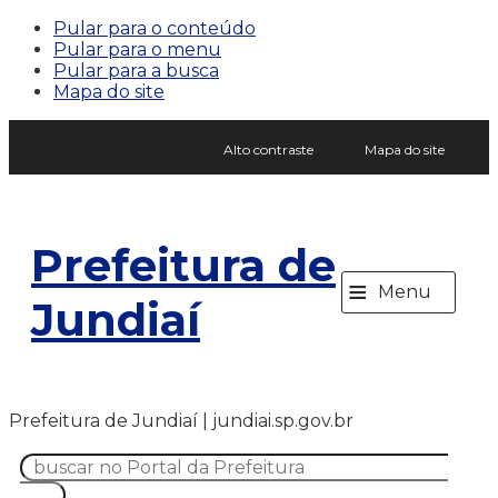
Pular para o conteúdo
Pular para o menu
Pular para a busca
Mapa do site
Alto contraste
Mapa do site
Prefeitura de
≡
Menu
Jundiaí
Prefeitura de Jundiaí | jundiai.sp.gov.br