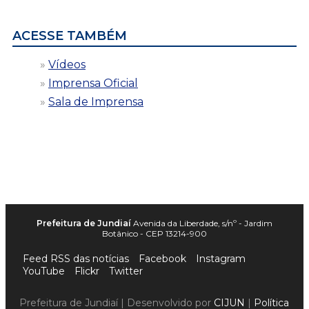
data
ACESSE TAMBÉM
Vídeos
Imprensa Oficial
Sala de Imprensa
Prefeitura de Jundiaí
Avenida da Liberdade, s/nº - Jardim
Botânico - CEP 13214-900
Feed RSS das notícias
Facebook
Instagram
YouTube
Flickr
Twitter
Prefeitura de Jundiaí | Desenvolvido por
CIJUN
|
Política