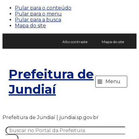
Pular para o conteúdo
Pular para o menu
Pular para a busca
Mapa do site
Alto contraste
Mapa do site
Prefeitura de
≡
Menu
Jundiaí
Prefeitura de Jundiaí | jundiai.sp.gov.br