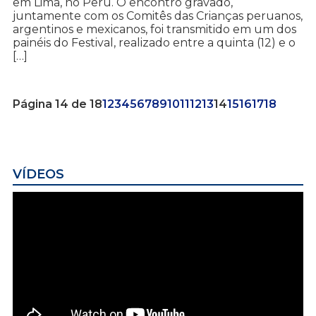
em Lima, no Peru. O encontro gravado,
juntamente com os Comitês das Crianças peruanos,
argentinos e mexicanos, foi transmitido em um dos
painéis do Festival, realizado entre a quinta (12) e o
[…]
Página 14 de 18
1
2
3
4
5
6
7
8
9
10
11
12
13
14
15
16
17
18
VÍDEOS