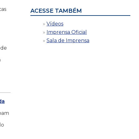
cas
ACESSE TAMBÉM
Vídeos
Imprensa Oficial
Sala de Imprensa
 de
a
da
ipam
do