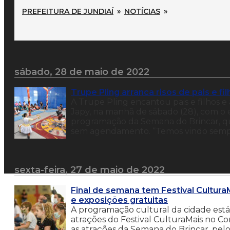
PREFEITURA DE JUNDIAÍ
»
NOTÍCIAS
»
sábado, 28 de maio de 2022
Trupe Pling arranca risos de pais e f
A Trupe Pling encantou pais e filhos e 
Japy, na manhã de sábado (28), com o e
programação da Semana do Brincar, qu
sem agendamento. “Temos vindo sempr
sexta-feira, 27 de maio de 2022
Final de semana tem Festival Cultura
e exposições gratuitas
A programação cultural da cidade est
atrações do Festival CulturaMais no Co
as atrações da Semana do Brincar, pelo