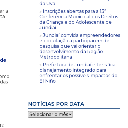
da Uva
ar a
Inscrições abertas para a 13ª
ita
Conferência Municipal dos Direitos
r
da Criança e do Adolescente de
Jundiaí
Jundiaí convida empreendedores
e população a participarem de
pesquisa que vai orientar o
desenvolvimento da Região
Metropolitana
ade
Prefeitura de Jundiaí intensifica
planejamento integrado para
enfrentar os possíveis impactos do
como
El Niño
 das
NOTÍCIAS POR DATA
Notícias
por
data
ito