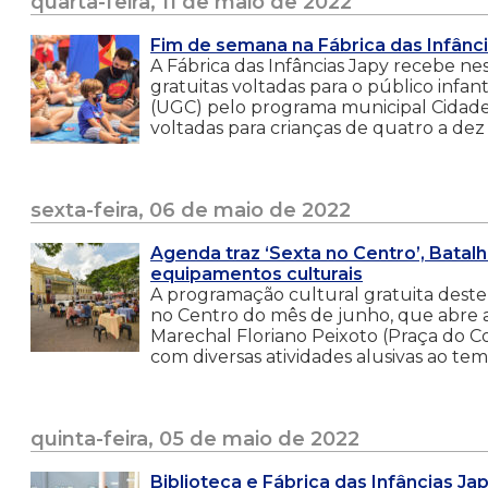
quarta-feira, 11 de maio de 2022
Fim de semana na Fábrica das Infânci
A Fábrica das Infâncias Japy recebe n
gratuitas voltadas para o público infa
(UGC) pelo programa municipal Cidade 
voltadas para crianças de quatro a dez a
sexta-feira, 06 de maio de 2022
Agenda traz ‘Sexta no Centro’, Batal
equipamentos culturais
A programação cultural gratuita deste 
no Centro do mês de junho, que abre 
Marechal Floriano Peixoto (Praça do C
com diversas atividades alusivas ao te
quinta-feira, 05 de maio de 2022
Biblioteca e Fábrica das Infâncias Jap