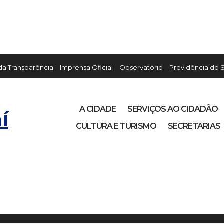
 da Transparência
Imprensa Oficial
Observatório
Previdência do 
A CIDADE
SERVIÇOS AO CIDADÃO
í
CULTURA E TURISMO
SECRETARIAS