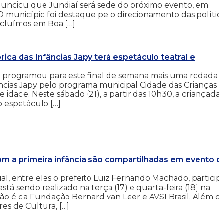
nunciou que Jundiaí será sede do próximo evento, em
O município foi destaque pelo direcionamento das políti
oncluímos em Boa […]
ca das Infâncias Japy terá espetáculo teatral e
 programou para este final de semana mais uma rodada
fâncias Japy pelo programa municipal Cidade das Crianças
e idade. Neste sábado (21), a partir das 10h30, a criançad
 espetáculo […]
om a primeira infância são compartilhadas em evento 
aí, entre eles o prefeito Luiz Fernando Machado, partic
tá sendo realizado na terça (17) e quarta-feira (18) na
ação é da Fundação Bernard van Leer e AVSI Brasil. Além 
es de Cultura, […]