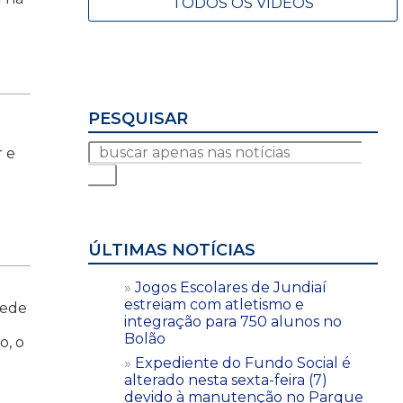
TODOS OS VÍDEOS
PESQUISAR
r e
ÚLTIMAS NOTÍCIAS
Jogos Escolares de Jundiaí
estreiam com atletismo e
sede
integração para 750 alunos no
Bolão
o, o
Expediente do Fundo Social é
alterado nesta sexta-feira (7)
devido à manutenção no Parque