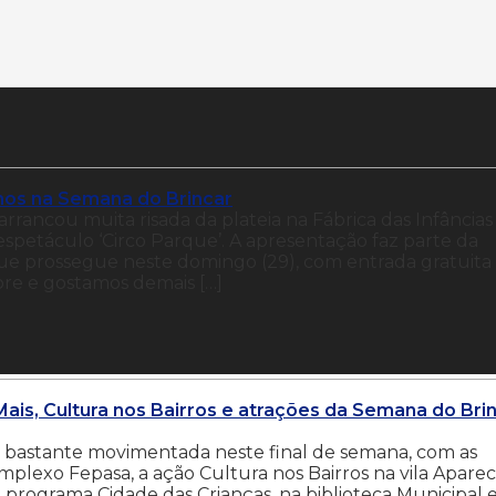
ilhos na Semana do Brincar
arrancou muita risada da plateia na Fábrica das Infâncias
spetáculo ‘Circo Parque’. A apresentação faz parte da
e prossegue neste domingo (29), com entrada gratuita
e e gostamos demais […]
Mais, Cultura nos Bairros e atrações da Semana do Bri
á bastante movimentada neste final de semana, com as
mplexo Fepasa, a ação Cultura nos Bairros na vila Aparec
 programa Cidade das Crianças, na biblioteca Municipal 