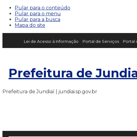
Pular para o conteúdo
Pular para o menu
Pular para a busca
Mapa do site
Lei de Acesso à Informação
Portal de Serviços
Portal
Prefeitura de Jundia
Prefeitura de Jundiaí | jundiai.sp.gov.br