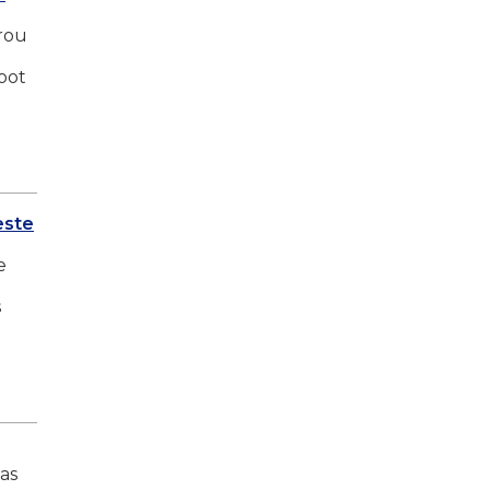
arou
Foot
este
e
s
as