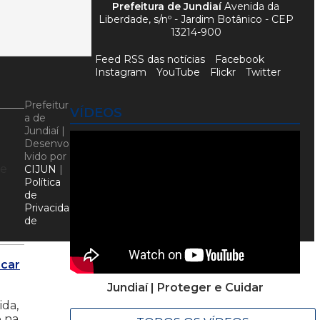
Prefeitura de Jundiaí
Avenida da
Liberdade, s/nº - Jardim Botânico - CEP
13214-900
Feed RSS das notícias
Facebook
Instagram
YouTube
Flickr
Twitter
Prefeitur
VÍDEOS
a de
Jundiaí |
Desenvo
lvido por
 e
CIJUN
|
Política
de
Privacida
de
ncar
Jundiaí | Proteger e Cuidar
ida,
e na