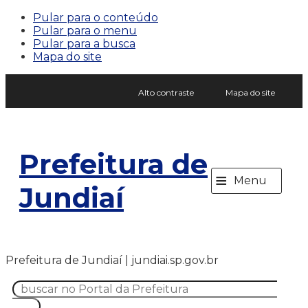
Pular para o conteúdo
Pular para o menu
Pular para a busca
Mapa do site
Alto contraste
Mapa do site
Prefeitura de
≡
Menu
Jundiaí
Prefeitura de Jundiaí | jundiai.sp.gov.br