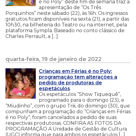
é no Poly” deste fim de semana traz a
apresentação de “Os Três
Porquinhos” neste sábado (22), às 16h. Os ingressos
gratuitos ficam disponíveis na sexta (21), a partir das
10h30, na bilheteria do Teatro ou na internet, pela
plataforma Sympla. Baseado no conto clássico de
Charles Perrault, a […]
quarta-feira, 19 de janeiro de 2022
Crianças em Férias é no Poly:
programação tem alterações a
pedido de produtoras de
espetáculos
Os espetáculos “Show Tiquequê”,
programado para o domingo (23), e
“Miudinho”, com o grupo Triii, do domingo (30), que
compunham a programação do “Crianças em Férias
é no Poly”, foram cancelados a pedido de suas
respectivas produtoras. CONFIRA AS FOTOS DA
PROGRAMAÇÃO A Unidade de Gestão de Cultura
(UGC) informa que para ambos os espetáculos […]