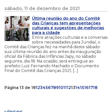
sábado, 11 de dezembro de 2021
Última reunião do ano do Comitê
das Crianças tem apresentações
culturais e sugestões de melhorias
para a cidade
Entre atrações culturais e a conversas
sobre necessidades para Jundiaí, o
Comitê das Crianças fez na manhã deste sábado
sua última reunião do ano antes da inauguração
oficial da Fábrica das Infâncias Japy, no sábado
seguinte, dia 18. Na ocasião, será entregue ao
prefeito Luiz Fernando Machado o Documento
Final do Comitê das Crianças 2021, […]
Página 13 de 18
1
2
3
4
5
6
7
8
9
10
11
12
13
14
15
16
17
18