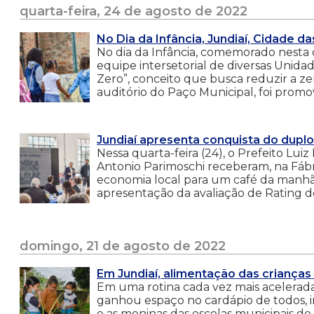
quarta-feira, 24 de agosto de 2022
No Dia da Infância, Jundiaí, Cidade d
No dia da Infância, comemorado nesta q
equipe intersetorial de diversas Unida
Zero”, conceito que busca reduzir a ze
auditório do Paço Municipal, foi promo
Jundiaí apresenta conquista do duplo 
Nessa quarta-feira (24), o Prefeito Lu
Antonio Parimoschi receberam, na Fábri
economia local para um café da manhã,
apresentação da avaliação de Rating de
domingo, 21 de agosto de 2022
Em Jundiaí, alimentação das criança
Em uma rotina cada vez mais acelerada,
ganhou espaço no cardápio de todos, i
e as meninas das escolas municipais de