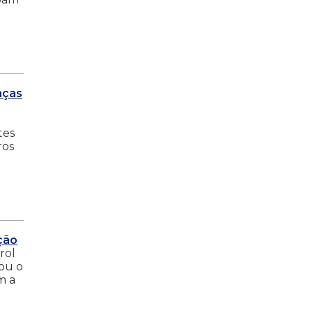
nças
tes
ros
ção
rol
ou o
m a