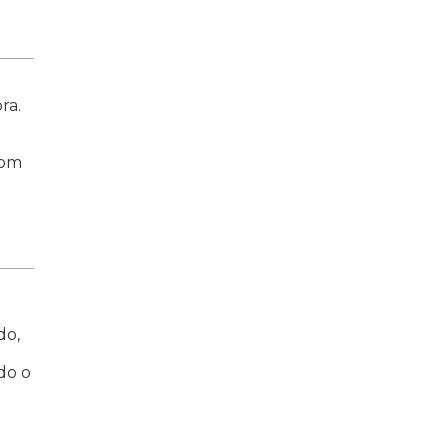
ra.
com
e
do,
do o