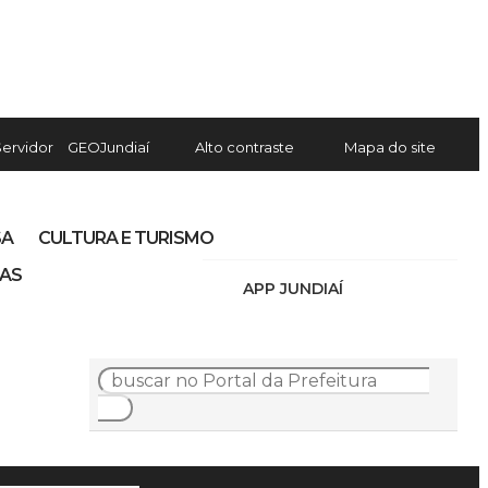
Servidor
GEOJundiaí
Alto contraste
Mapa do site
SA
CULTURA E TURISMO
IAS
APP JUNDIAÍ