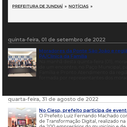
PREFEITURA DE JUNDIAÍ
»
NOTÍCIAS
»
quinta-feira, 01 de setembro de 2022
Moradores da Ponte São João e reg
PA/Clínica da Família
Na manhã desta quinta-feira (01), mora
de um encontro, no Paço Municipal, p
Família e Pronto Atendimento da regi
formada por representantes dos morado
quarta-feira, 31 de agosto de 2022
No Ciesp, prefeito participa de event
O Prefeito Luiz Fernando Machado c
de Transformação Digital, realizado na
de 200 empresários do município e de 