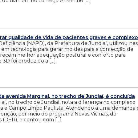
luz do dia nem no começo e nem no […]
orar qualidade de vida de pacientes graves e complex
eficiência (NAPD), da Prefeitura de Jundiaí, utilizou ne
 em tecnologia para gerar moldes para a confecção de
ferecem melhor adequação postural e conforto para
 3D foi produzido a […]
a avenida Marginal, no trecho de Jundiaí, é concluída
aí, no trecho de Jundiaí, nota a diferença no complexo
Várzea e Campo Limpo Paulista. Atendendo a uma demanda 
venção, por meio do programa Novas Vicinais, do
 (DER), e contou com […]