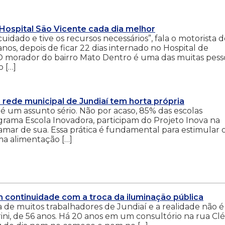
Hospital São Vicente cada dia melhor
idado e tive os recursos necessários”, fala o motorista 
anos, depois de ficar 22 dias internado no Hospital de
 O morador do bairro Mato Dentro é uma das muitas pess
 […]
 rede municipal de Jundiaí tem horta própria
é um assunto sério. Não por acaso, 85% das escolas
ograma Escola Inovadora, participam do Projeto Inova na
mar de sua. Essa prática é fundamental para estimular 
a alimentação […]
 continuidade com a troca da iluminação pública
na de muitos trabalhadores de Jundiaí e a realidade não é
ni, de 56 anos. Há 20 anos em um consultório na rua Clél