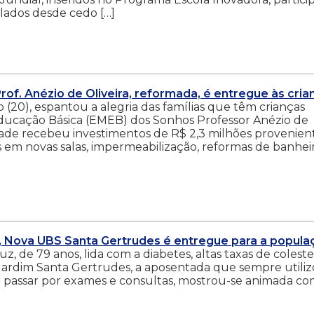
ulados desde cedo […]
of. Anézio de Oliveira, reformada, é entregue às cria
20), espantou a alegria das famílias que têm crianças
Educação Básica (EMEB) dos Sonhos Professor Anézio de
nidade recebeu investimentos de R$ 2,3 milhões provenien
 em novas salas, impermeabilização, reformas de banhei
, Nova UBS Santa Gertrudes é entregue para a popula
z, de 79 anos, lida com a diabetes, altas taxas de coleste
Jardim Santa Gertrudes, a aposentada que sempre utiliz
e passar por exames e consultas, mostrou-se animada co