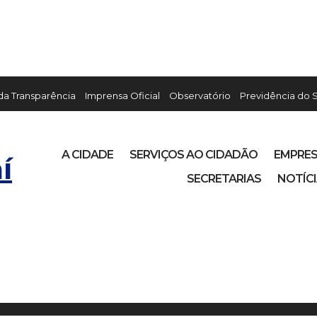
 da Transparência
Imprensa Oficial
Observatório
Previdência do 
A CIDADE
SERVIÇOS AO CIDADÃO
EMPRE
í
SECRETARIAS
NOTÍC