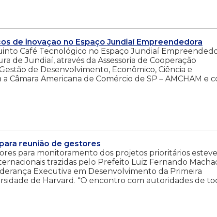
aços de inovação no Espaço Jundiaí Empreendedora
o quinto Café Tecnológico no Espaço Jundiaí Empreendedo
ra de Jundiaí, através da Assessoria de Cooperação
 Gestão de Desenvolvimento, Econômico, Ciência e
m a Câmara Americana de Comércio de SP – AMCHAM e 
 para reunião de gestores
stores para monitoramento dos projetos prioritários estev
nternacionais trazidas pelo Prefeito Luiz Fernando Macha
Liderança Executiva em Desenvolvimento da Primeira
versidade de Harvard. “O encontro com autoridades de to