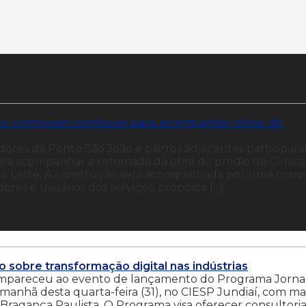
ião compõem comissão para acompanhar obras do
dores da Ponte São João e bairros adjacentes participar
ara acompanhar a retomada da obra do prédio da Clínica
ão Leste. A construção será acompanhada por uma comis
res e usuários dos serviços, proposta […]
o sobre transformação digital nas indústrias
ompareceu ao evento de lançamento do Programa Jorn
 manhã desta quarta-feira (31), no CIESP Jundiaí, com ma
Bragança Paulista. O Programa visa oferecer consultoria