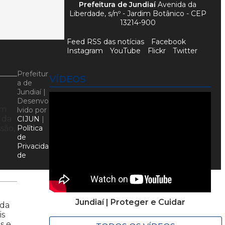
Prefeitura de Jundiaí
Avenida da
Liberdade, s/nº - Jardim Botânico - CEP
13214-900
Feed RSS das notícias
Facebook
Instagram
YouTube
Flickr
Twitter
Prefeitur
VÍDEOS
a de
Jundiaí |
Desenvo
am
lvido por
 da
CIJUN
|
são,
Política
de
Privacida
de
Jundiaí | Proteger e Cuidar
ada
is
s e