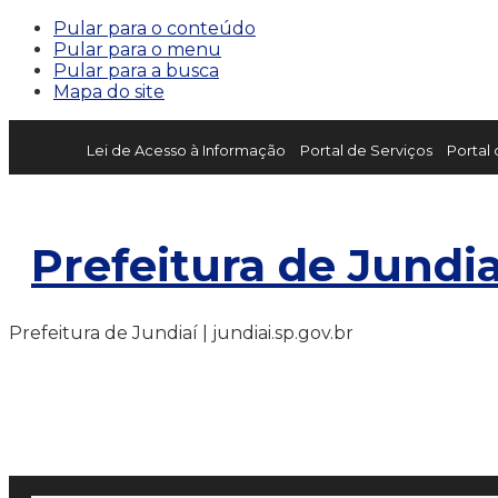
Pular para o conteúdo
Pular para o menu
Pular para a busca
Mapa do site
Lei de Acesso à Informação
Portal de Serviços
Portal
Prefeitura de Jundia
Prefeitura de Jundiaí | jundiai.sp.gov.br