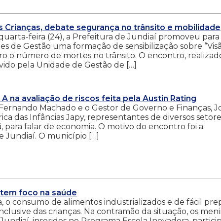
as Crianças, debate segurança no trânsito e mobilidade
uarta-feira (24), a Prefeitura de Jundiaí promoveu para
des de Gestão uma formação de sensibilização sobre “Vis
ro o número de mortes no trânsito. O encontro, realizad
vido pela Unidade de Gestão de […]
A na avaliação de riscos feita pela Austin Rating
iz Fernando Machado e o Gestor de Governo e Finanças, J
ca das Infâncias Japy, representantes de diversos setore
 para falar de economia. O motivo do encontro foi a
 Jundiaí. O município […]
s tem foco na saúde
 o consumo de alimentos industrializados e de fácil pre
nclusive das crianças. Na contramão da situação, os men
 Jundiaí, inseridos no Programa Escola Inovadora, partic