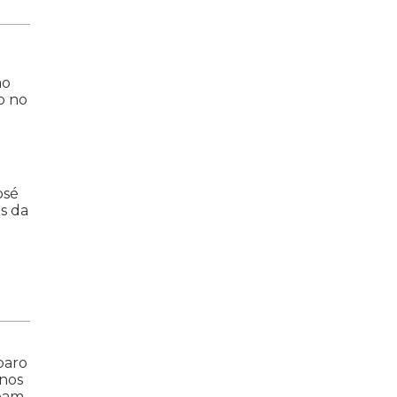
ão
o no
osé
s da
paro
inos
ipam