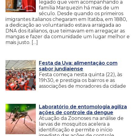
legado que vem acompanhando a
família Marquezin há mais de um
século. Desde quando os primeiros
imigrantes italianos chegaram em Itatiba, em 1880,
a dedicação ao voluntariado estava arraigada ao
DNA dos italianos, que teimavam em arregaçar as
mangas e fazer da comunidade um lugar melhor e
mais justo. […]
Festa da Uva: alimentação com
sabor jundiaiense
Festa começa nesta quinta (22), às
19h30, e prestigia os bairros e as
associações de moradores da cidade
Laboratório de entomologia agiliza
ações de controle da dengue
Atuação da Zoonoses na análise de
larvas de mosquitos acelera a
identificação e permite o início
imediato das ações de controle