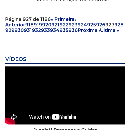
Página 927 de 1186
« Primeira
‹
Anterior
918
919
920
921
922
923
924
925
926
927
928
929
930
931
932
933
934
935
936
Próxima ›
Última »
VÍDEOS