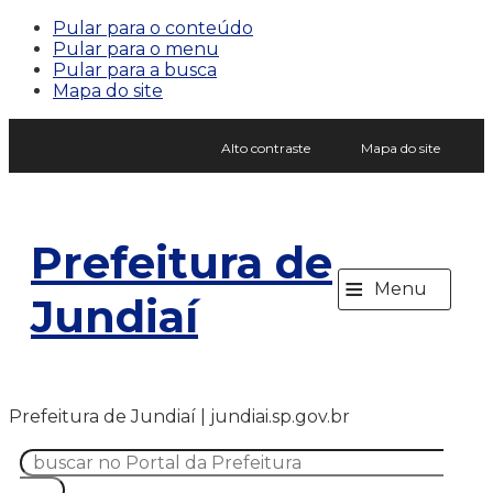
Pular para o conteúdo
Pular para o menu
Pular para a busca
Mapa do site
Alto contraste
Mapa do site
Prefeitura de
≡
Menu
Jundiaí
Prefeitura de Jundiaí | jundiai.sp.gov.br