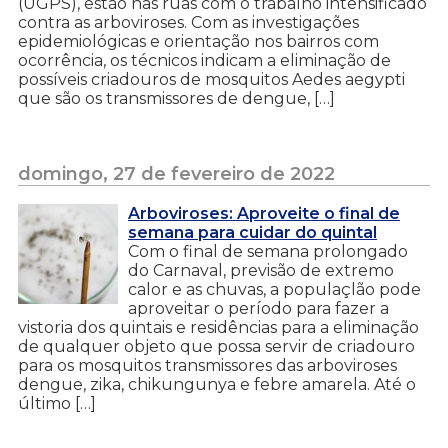
(UGPS), estão nas ruas com o trabalho intensificado
contra as arboviroses. Com as investigações
epidemiológicas e orientação nos bairros com
ocorrência, os técnicos indicam a eliminação de
possíveis criadouros de mosquitos Aedes aegypti
que são os transmissores de dengue, […]
domingo, 27 de fevereiro de 2022
Arboviroses: Aproveite o final de
semana para cuidar do quintal
Com o final de semana prolongado
do Carnaval, previsão de extremo
calor e as chuvas, a populaçlão pode
aproveitar o período para fazer a
vistoria dos quintais e residências para a eliminação
de qualquer objeto que possa servir de criadouro
para os mosquitos transmissores das arboviroses
dengue, zika, chikungunya e febre amarela. Até o
último […]