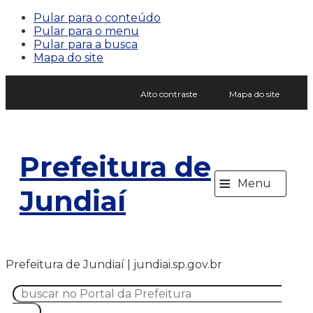
Pular para o conteúdo
Pular para o menu
Pular para a busca
Mapa do site
Alto contraste
Mapa do site
Prefeitura de
≡
Menu
Jundiaí
Prefeitura de Jundiaí | jundiai.sp.gov.br