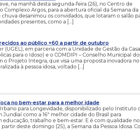
ve, na manhã desta segunda-feira (26), no Centro de
 no Complexo Argos, para a abertura oficial da Semana da
 chuva desanimou os convidados, que lotaram o salão p
oridades presentes, como a […]
ecidos ao público +60 a partir de outubro
er (UGEL), em parceria com a Unidade de Gestão da Casa
úblicas para o Idoso) e o COMDIPI – Conselho Municipal do
m o Projeto Integra, que visa uma proposta inovadora no
alizada à pessoa idosa, voltado […]
foca no bem-estar para a melhor idade
bano para Longevidade, disponibilizado pelo Instituto 
Jundiaí como a 16ª melhor cidade do Brasil para
ducação, trabalho e bem-estar. E é com qualidade no
a partir deste domingo (25), a Semana da Pessoa Idosa. 