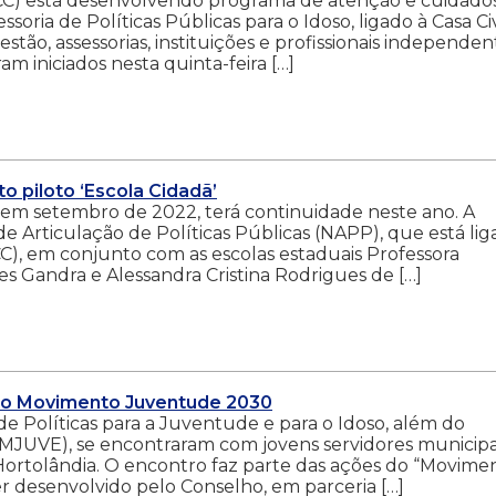
GCC) está desenvolvendo programa de atenção e cuidado
essoria de Políticas Públicas para o Idoso, ligado à Casa Civ
tão, assessorias, instituições e profissionais independen
m iniciados nesta quinta-feira […]
to piloto ‘Escola Cidadã’
do em setembro de 2022, terá continuidade neste ano. A
 de Articulação de Políticas Públicas (NAPP), que está li
C), em conjunto com as escolas estaduais Professora
s Gandra e Alessandra Cristina Rodrigues de […]
eto Movimento Juventude 2030
e Políticas para a Juventude e para o Idoso, além do
JUVE), se encontraram com jovens servidores municipa
a Hortolândia. O encontro faz parte das ações do “Movime
r desenvolvido pelo Conselho, em parceria […]