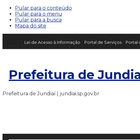
Pular para o conteúdo
Pular para o menu
Pular para a busca
Mapa do site
Lei de Acesso à Informação
Portal de Serviços
Portal
Prefeitura de Jundia
Prefeitura de Jundiaí | jundiai.sp.gov.br