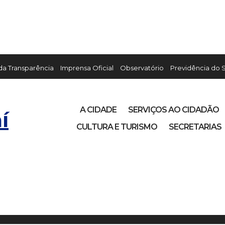
 da Transparência
Imprensa Oficial
Observatório
Previdência do 
A CIDADE
SERVIÇOS AO CIDADÃO
í
CULTURA E TURISMO
SECRETARIAS