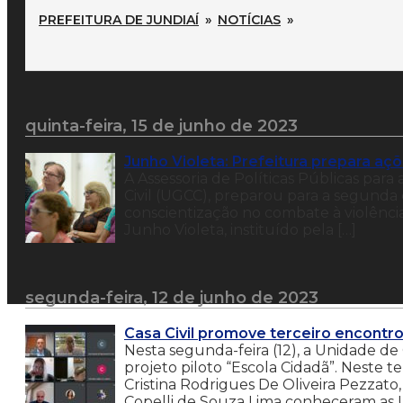
PREFEITURA DE JUNDIAÍ
»
NOTÍCIAS
»
quinta-feira, 15 de junho de 2023
Junho Violeta: Prefeitura prepara aç
A Assessoria de Políticas Públicas para
Civil (UGCC), preparou para a segund
conscientização no combate à violênci
Junho Violeta, instituído pela […]
segunda-feira, 12 de junho de 2023
Casa Civil promove terceiro encontro
Nesta segunda-feira (12), a Unidade de
projeto piloto “Escola Cidadã”. Neste t
Cristina Rodrigues De Oliveira Pezzat
Copelli de Souza Lima conheceram as 