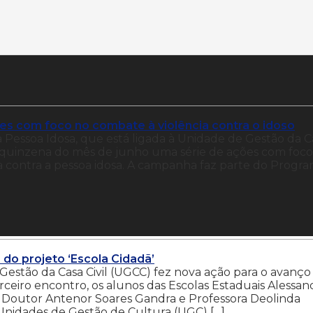
ões com foco no combate à violência contra o idoso
 a Pessoa Idosa, que está ligada à Unidade de Gestão da C
a quinzena do mês de junho uma série de ações com foco
a contra a pessoa idosa. A campanha faz parte do Progr
 do projeto ‘Escola Cidadã’
 Gestão da Casa Civil (UGCC) fez nova ação para o avanço
erceiro encontro, os alunos das Escolas Estaduais Alessan
o, Doutor Antenor Soares Gandra e Professora Deolinda
Unidades de Gestão de Cultura (UGC) […]