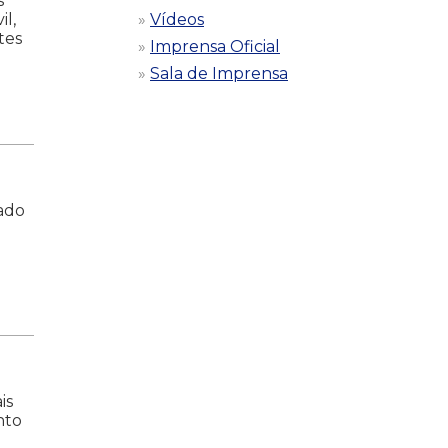
s
il,
Vídeos
tes
Imprensa Oficial
Sala de Imprensa
gado
is
nto