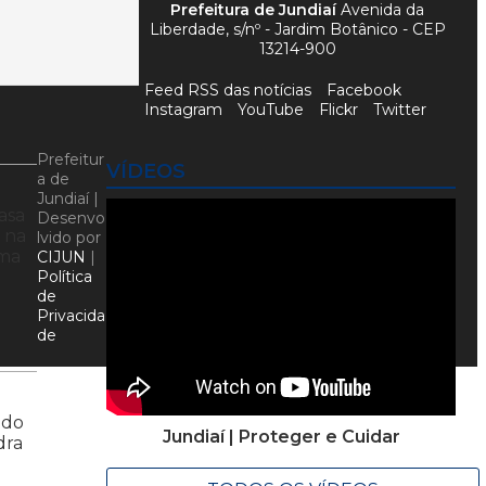
Prefeitura de Jundiaí
Avenida da
Liberdade, s/nº - Jardim Botânico - CEP
13214-900
Feed RSS das notícias
Facebook
Instagram
YouTube
Flickr
Twitter
Prefeitur
VÍDEOS
a de
Jundiaí |
asa
Desenvo
 na
lvido por
ama
CIJUN
|
Política
de
Privacida
de
 do
Jundiaí | Proteger e Cuidar
dra