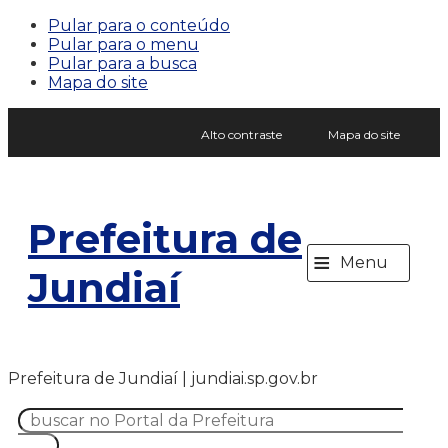
Pular para o conteúdo
Pular para o menu
Pular para a busca
Mapa do site
Alto contraste
Mapa do site
Prefeitura de
≡
Menu
Jundiaí
Prefeitura de Jundiaí | jundiai.sp.gov.br