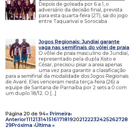
Depois de goleada por 6 a 1, o
adversário da decisão final, prevista
para esta quarta-feira (27), sai do jogo
entre Taquarivaí e Sorocaba
Jogos Regionais: Jundiaí garante
vaga nas semifinais do vôlei de praia
O vôlei de praia masculino de Jundiaí,
representado pela dupla Xisto e
César, precisou pisar a areia apenas
uma vez para garantir a classificação
para a semifinal da modalidade dos Jogos Regionais
de Avaré. Eles venceram nesta terça-feira (26) a
equipe de Santana de Parnaíba por 2 sets a 0 com
um duplo 18/12. O […]
Página 20 de 94
« Primeira
‹
Anterior
11
12
13
14
15
16
17
18
19
20
21
22
23
24
25
26
27
28
29
Próxima ›
Última »