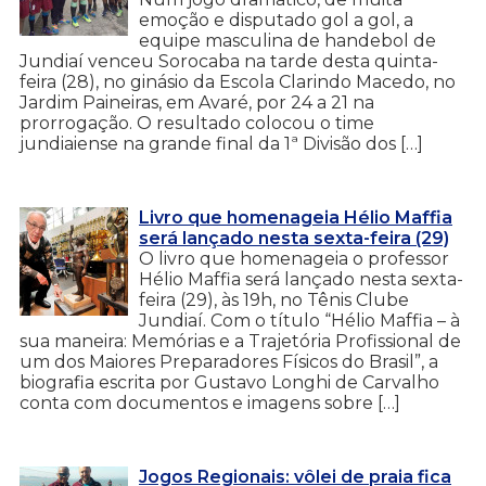
emoção e disputado gol a gol, a
equipe masculina de handebol de
Jundiaí venceu Sorocaba na tarde desta quinta-
feira (28), no ginásio da Escola Clarindo Macedo, no
Jardim Paineiras, em Avaré, por 24 a 21 na
prorrogação. O resultado colocou o time
jundiaiense na grande final da 1ª Divisão dos […]
Livro que homenageia Hélio Maffia
será lançado nesta sexta-feira (29)
O livro que homenageia o professor
Hélio Maffia será lançado nesta sexta-
feira (29), às 19h, no Tênis Clube
Jundiaí. Com o título “Hélio Maffia – à
sua maneira: Memórias e a Trajetória Profissional de
um dos Maiores Preparadores Físicos do Brasil”, a
biografia escrita por Gustavo Longhi de Carvalho
conta com documentos e imagens sobre […]
Jogos Regionais: vôlei de praia fica