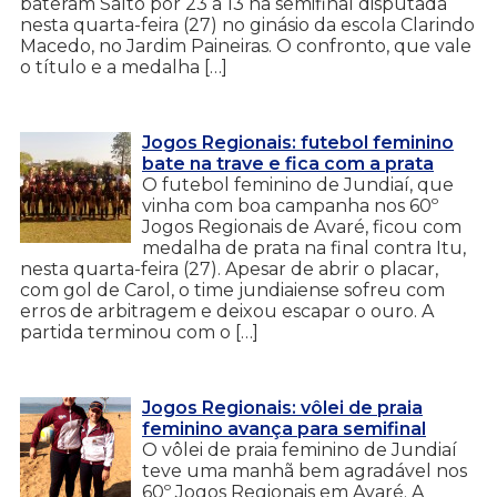
bateram Salto por 23 a 13 na semifinal disputada
nesta quarta-feira (27) no ginásio da escola Clarindo
Macedo, no Jardim Paineiras. O confronto, que vale
o título e a medalha […]
Jogos Regionais: futebol feminino
bate na trave e fica com a prata
O futebol feminino de Jundiaí, que
vinha com boa campanha nos 60º
Jogos Regionais de Avaré, ficou com
medalha de prata na final contra Itu,
nesta quarta-feira (27). Apesar de abrir o placar,
com gol de Carol, o time jundiaiense sofreu com
erros de arbitragem e deixou escapar o ouro. A
partida terminou com o […]
Jogos Regionais: vôlei de praia
feminino avança para semifinal
O vôlei de praia feminino de Jundiaí
teve uma manhã bem agradável nos
60º Jogos Regionais em Avaré. A