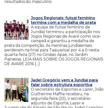
resultados do masculino
Jogos Regionais: futsal feminino
termina com a medalha de prata
A equipe de futsal feminino de
Jundiaí terminou a participação nos
Jogos Regionais de Avaré como vice-
campeã e garantiu a medalha de
prata da competição. As meninas jundiaienses
perderam na final para Taquarivaí por 4 a 0 nesta
quarta-feira (27) no Ginásio Apae, no Jardim
Paineiras. LEIA MAIS SOBRE OS JOGOS REGIONAIS
DE AVARÉ 2016 […]
Jadel Gregório vem a Jundiaí para
falar sobre estrutura esportiva
O secretário de Esportes e Lazer, João
Guilherme Maffia recebeu, na
segunda-feira (25), o secretário-
adjunto de Esporte, Lazer e
Juventude do Estado de São Paulo, Jadel Gregório,