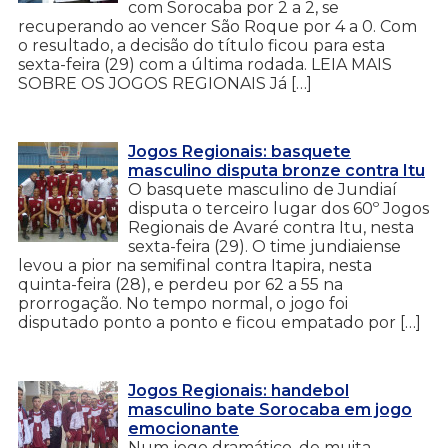
com Sorocaba por 2 a 2, se
recuperando ao vencer São Roque por 4 a 0. Com
o resultado, a decisão do título ficou para esta
sexta-feira (29) com a última rodada. LEIA MAIS
SOBRE OS JOGOS REGIONAIS Já […]
Jogos Regionais: basquete
masculino disputa bronze contra Itu
O basquete masculino de Jundiaí
disputa o terceiro lugar dos 60º Jogos
Regionais de Avaré contra Itu, nesta
sexta-feira (29). O time jundiaiense
levou a pior na semifinal contra Itapira, nesta
quinta-feira (28), e perdeu por 62 a 55 na
prorrogação. No tempo normal, o jogo foi
disputado ponto a ponto e ficou empatado por […]
Jogos Regionais: handebol
masculino bate Sorocaba em jogo
emocionante
Num jogo dramático, de muita