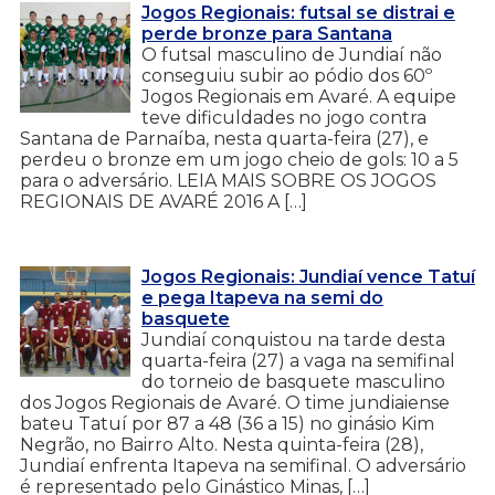
Jogos Regionais: futsal se distrai e
perde bronze para Santana
O futsal masculino de Jundiaí não
conseguiu subir ao pódio dos 60º
Jogos Regionais em Avaré. A equipe
teve dificuldades no jogo contra
Santana de Parnaíba, nesta quarta-feira (27), e
perdeu o bronze em um jogo cheio de gols: 10 a 5
para o adversário. LEIA MAIS SOBRE OS JOGOS
REGIONAIS DE AVARÉ 2016 A […]
Jogos Regionais: Jundiaí vence Tatuí
e pega Itapeva na semi do
basquete
Jundiaí conquistou na tarde desta
quarta-feira (27) a vaga na semifinal
do torneio de basquete masculino
dos Jogos Regionais de Avaré. O time jundiaiense
bateu Tatuí por 87 a 48 (36 a 15) no ginásio Kim
Negrão, no Bairro Alto. Nesta quinta-feira (28),
Jundiaí enfrenta Itapeva na semifinal. O adversário
é representado pelo Ginástico Minas, […]