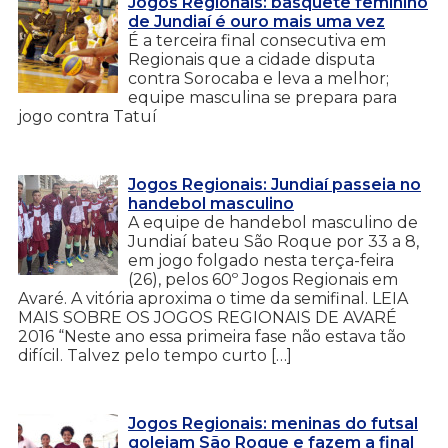
Jogos Regionais: basquete feminino
de Jundiaí é ouro mais uma vez
É a terceira final consecutiva em
Regionais que a cidade disputa
contra Sorocaba e leva a melhor;
equipe masculina se prepara para
jogo contra Tatuí
Jogos Regionais: Jundiaí passeia no
handebol masculino
A equipe de handebol masculino de
Jundiaí bateu São Roque por 33 a 8,
em jogo folgado nesta terça-feira
(26), pelos 60º Jogos Regionais em
Avaré. A vitória aproxima o time da semifinal. LEIA
MAIS SOBRE OS JOGOS REGIONAIS DE AVARÉ
2016 “Neste ano essa primeira fase não estava tão
difícil. Talvez pelo tempo curto […]
Jogos Regionais: meninas do futsal
goleiam São Roque e fazem a final