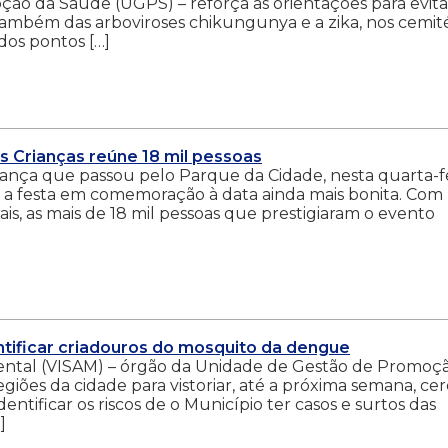
ão da Saúde (UGPS) – reforça as orientações para evita
ambém das arboviroses chikungunya e a zika, nos cemité
dos pontos […]
s Crianças reúne 18 mil pessoas
riança que passou pelo Parque da Cidade, nesta quarta-fe
ou a festa em comemoração à data ainda mais bonita. Com
is, as mais de 18 mil pessoas que prestigiaram o evento
ntificar criadouros do mosquito da dengue
ental (VISAM) – órgão da Unidade de Gestão de Promoç
giões da cidade para vistoriar, até a próxima semana, ce
entificar os riscos de o Município ter casos e surtos das
]