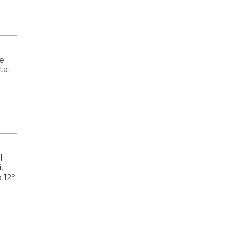
e
ta-
o
l
,
 12º