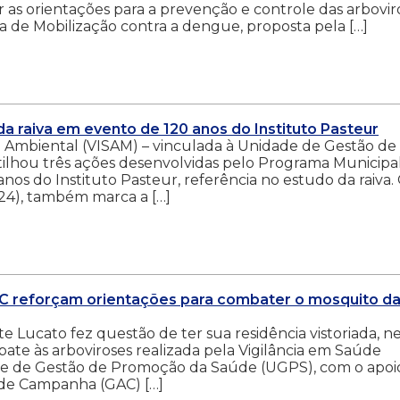
r as orientações para a prevenção e controle das arbovir
de Mobilização contra a dengue, proposta pela […]
a raiva em evento de 120 anos do Instituto Pasteur
de Ambiental (VISAM) – vinculada à Unidade de Gestão de
lhou três ações desenvolvidas pelo Programa Municipa
 anos do Instituto Pasteur, referência no estudo da raiva.
(24), também marca a […]
AC reforçam orientações para combater o mosquito d
Lucato fez questão de ter sua residência vistoriada, n
bate às arboviroses realizada pela Vigilância em Saúde
de de Gestão de Promoção da Saúde (UGPS), com o apoi
a de Campanha (GAC) […]