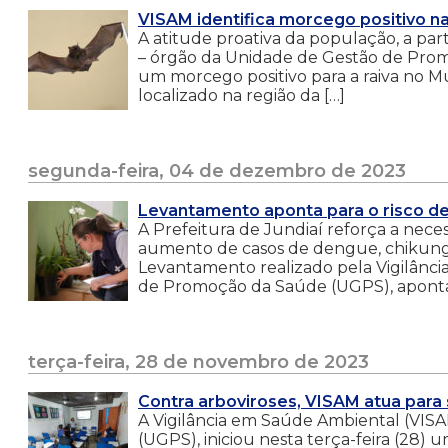
VISAM identifica morcego positivo n
A atitude proativa da população, a pa
– órgão da Unidade de Gestão de Promo
um morcego positivo para a raiva no Mu
localizado na região da […]
segunda-feira, 04 de dezembro de 2023
Levantamento aponta para o risco de
A Prefeitura de Jundiaí reforça a nece
aumento de casos de dengue, chikungu
Levantamento realizado pela Vigilânc
de Promoção da Saúde (UGPS), aponta 
terça-feira, 28 de novembro de 2023
Contra arboviroses, VISAM atua para 
A Vigilância em Saúde Ambiental (VIS
(UGPS), iniciou nesta terça-feira (28) 