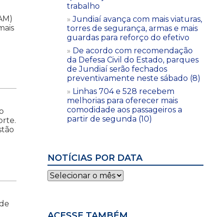
trabalho
SAM)
Jundiaí avança com mais viaturas,
mais
torres de segurança, armas e mais
guardas para reforço do efetivo
De acordo com recomendação
da Defesa Civil do Estado, parques
de Jundiaí serão fechados
preventivamente neste sábado (8)
Linhas 704 e 528 recebem
melhorias para oferecer mais
comodidade aos passageiros a
o
partir de segunda (10)
rte.
stão
NOTÍCIAS POR DATA
Notícias
por
data
úde
ACESSE TAMBÉM