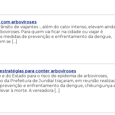
 com arboviroses
rânsito de viajantes -, além do calor intenso, elevam aind
oviroses. Para quem vai ficar na cidade ou viajar é
 as medidas de prevenção e enfrentamento da dengue,
m se […]
 estratégias para conter arboviroses
 e do Estado para o risco de epidemia de arboviroses,
o da Prefeitura de Jundiaí traçaram, em reunião realiza
para prevenção e enfrentamento da dengue, chikungunya 
evar à morte. A vereadora […]