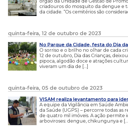
órgão da Unidade de Gestão de Promoç
criadouros do mosquito da dengue e t
da cidade. “Os cemitérios são considera
quinta-feira, 12 de outubro de 2023
No Parque da Cidade, festa do Dia da
O sorriso e o brilho no olhar de cada c
12 de outubro, Dia das Crianças, deix
pipoca, algodão doce e atrações cultura
viveram um dia de […]
quinta-feira, 05 de outubro de 2023
VISAM realiza levantamento para ide
A equipe da Vigilância em Saúde Ambi
da Saúde (UGPS) – percorre todas as re
de quatro mil imóveis. A ação permite id
arboviroses: dengue, chikungunya e […