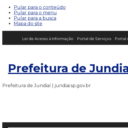
Pular para o conteúdo
Pular para o menu
Pular para a busca
Mapa do site
Lei de Acesso à Informação
Portal de Serviços
Portal
Prefeitura de Jundia
Prefeitura de Jundiaí | jundiai.sp.gov.br