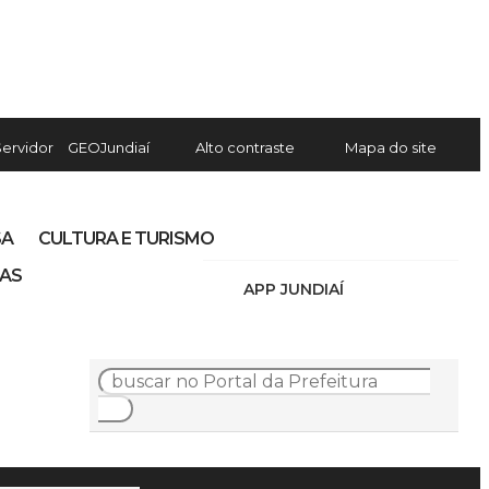
Servidor
GEOJundiaí
Alto contraste
Mapa do site
SA
CULTURA E TURISMO
IAS
APP JUNDIAÍ