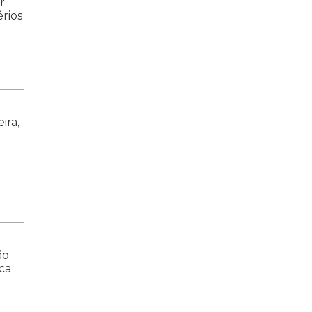
r
rios
ira,
ão
rca