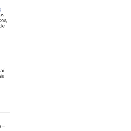
s
as
os,
de
aí
is
) –