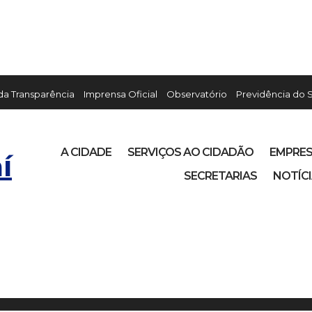
 da Transparência
Imprensa Oficial
Observatório
Previdência do 
A CIDADE
SERVIÇOS AO CIDADÃO
EMPRE
í
SECRETARIAS
NOTÍC