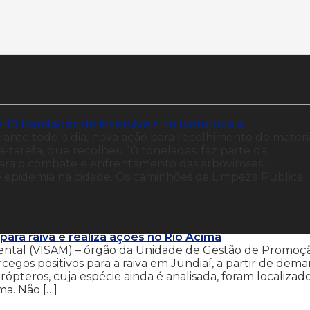
 10 toneladas de inservíveis no Ivoturucaia
durante todo o dia, nova ação para recolhimento de materi
ça-tarefa, que recolheu 10 toneladas, faz parte da
para o combate e enfrentamento das arboviroses,
e epidemia na cidade. Os caminhões da Limpeza Pública
para raiva e realiza ações no Rio Acima
ental (VISAM) – órgão da Unidade de Gestão de Promoç
cegos positivos para a raiva em Jundiaí, a partir de dem
ópteros, cuja espécie ainda é analisada, foram localizad
ma. Não […]