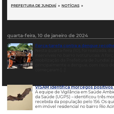
PREFEITURA DE JUNDIAÍ
»
NOTÍCIAS
»
quarta-feira, 10 de janeiro de 2024
Força-tarefa contra a dengue recolhe
Nesta quarta-feira (10), foi realizada, 
inservíveis no bairro Ivoturucaia. A for
mobilização da Prefeitura de Jundiaí 
principalmente a dengue, com risco d
começaram […]
VISAM identifica morcegos positivos 
A equipe de Vigilância em Saúde Ambi
da Saúde (UGPS) – identificou três mor
recebida da população pelo 156. Os quir
em imóvel residencial no bairro Rio Aci