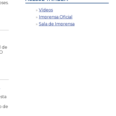
oses.
Vídeos
Imprensa Oficial
Sala de Imprensa
l de
 O
a
esta
o de