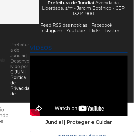
Prefeitura de Jundiaí
Avenida da
Liberdade, s/nº - Jardim Botânico - CEP
13214-900
Feed RSS das notícias
Facebook
Instagram
YouTube
Flickr
Twitter
Prefeitur
VÍDEOS
a de
Jundiaí |
ais
Desenvo
lvido por
CIJUN
|
Política
de
Privacida
de
ão
anda
os
Jundiaí | Proteger e Cuidar