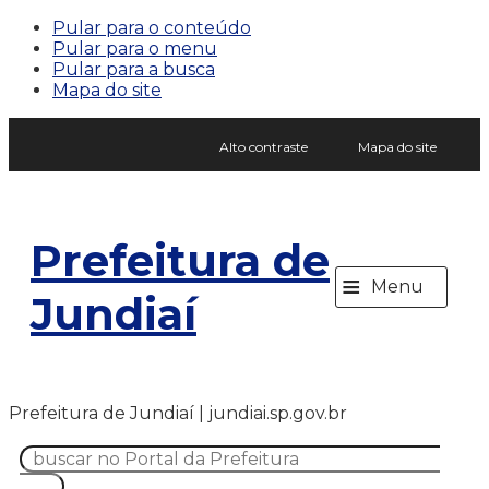
Pular para o conteúdo
Pular para o menu
Pular para a busca
Mapa do site
Alto contraste
Mapa do site
Prefeitura de
≡
Menu
Jundiaí
Prefeitura de Jundiaí | jundiai.sp.gov.br