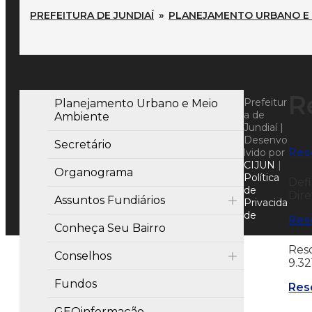
PREFEITURA DE JUNDIAÍ
»
PLANEJAMENTO URBANO E 
R
Prefeitur
Planejamento Urbano e Meio
a de
Ambiente
Jundiaí |
Desenvo
Secretário
Res
lvido por
CIJUN
|
Organograma
Política
Defi
de
Dire
Assuntos Fundiários
Privacida
de
Res
Conheça Seu Bairro
Reso
Conselhos
9.32
Fundos
Res
GEOinformação