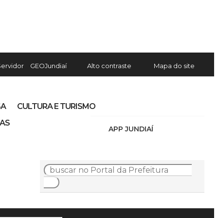
Servidor
GEOJundiaí
Alto contraste
Mapa do site
SA
CULTURA E TURISMO
IAS
APP JUNDIAÍ