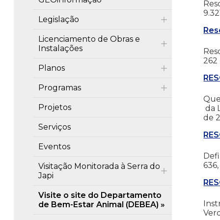
Reso
9.32
Legislação
Res
Licenciamento de Obras e
Instalações
Reso
262 
Planos
RES
Programas
Que 
Projetos
da L
de 2
Serviços
RES
Eventos
Def
636
Visitação Monitorada à Serra do
Japi
RES
Visite o site do Departamento
Inst
de Bem-Estar Animal (DEBEA)
Ver