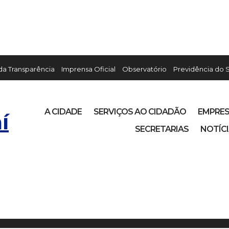
 da Transparência
Imprensa Oficial
Observatório
Previdência do 
A CIDADE
SERVIÇOS AO CIDADÃO
EMPRE
í
SECRETARIAS
NOTÍC