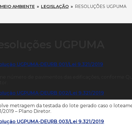
MEIO AMBIENTE
»
LEGISLAÇÃO
»
RESOLUÇÕES UGPUMA
esoluções UGPUMA
olução UGPUMA-DEURB 001/Lei 9.321/2019
ne número de pavimentos das edificações, conforme Quad
tor.
olução UGPUMA-DEURB 002/Lei 9.321/2019
lve metragem da testada do lote gerado caso o loteamen
1/2019 – Plano Diretor.
olução UGPUMA-DEURB 003/Lei 9.321/2019