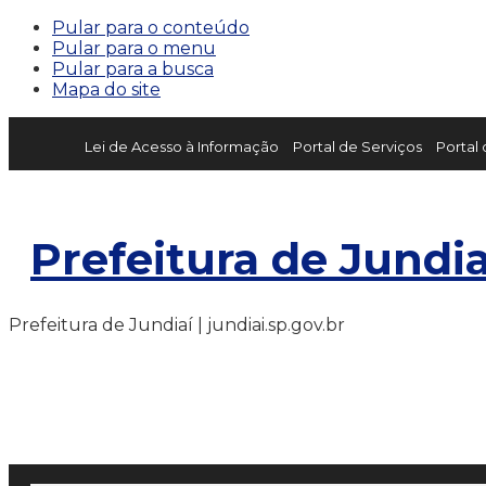
Pular para o conteúdo
Pular para o menu
Pular para a busca
Mapa do site
Lei de Acesso à Informação
Portal de Serviços
Portal
Prefeitura de Jundia
Prefeitura de Jundiaí | jundiai.sp.gov.br