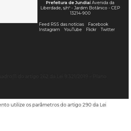
Prefeitura de Jundiaí
Avenida da
Liberdade, s/nº - Jardim Botânico - CEP
13214-900
Feed RSS das notícias
Facebook
Instagram
YouTube
Flickr
Twitter
ro 11 do artigo 262 da Lei 9.321/2019 – Plano
to utilize os parâmetros do artigo 290 da Lei