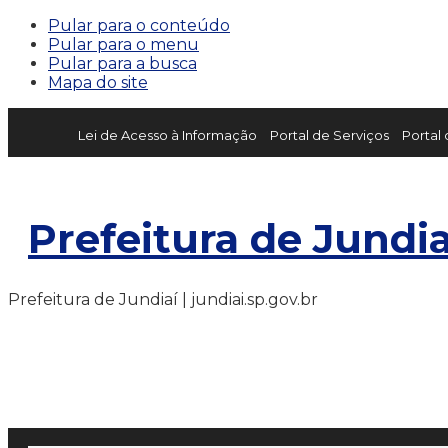
Pular para o conteúdo
Pular para o menu
Pular para a busca
Mapa do site
Lei de Acesso à Informação
Portal de Serviços
Portal
Prefeitura de Jundia
Prefeitura de Jundiaí | jundiai.sp.gov.br