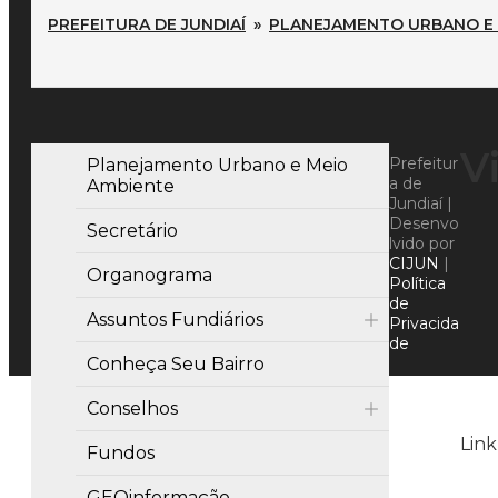
PREFEITURA DE JUNDIAÍ
»
PLANEJAMENTO URBANO E 
V
Prefeitur
Planejamento Urbano e Meio
a de
Ambiente
Jundiaí |
Desenvo
Secretário
lvido por
CIJUN
|
Organograma
Política
de
Assuntos Fundiários
Privacida
de
Conheça Seu Bairro
Conselhos
Link
Fundos
GEOinformação