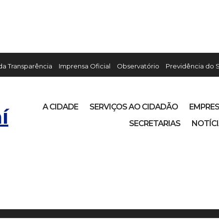
 da Transparência
Imprensa Oficial
Observatório
Previdência do 
A CIDADE
SERVIÇOS AO CIDADÃO
EMPRE
í
SECRETARIAS
NOTÍC