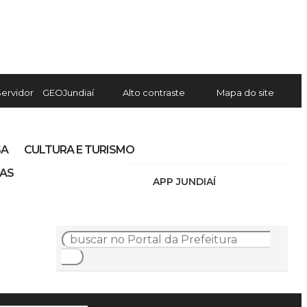
Servidor
GEOJundiaí
Alto contraste
Mapa do site
SA
CULTURA E TURISMO
IAS
APP JUNDIAÍ