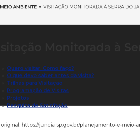
MEIO AMBIENTE
»
VISITAÇÃO MONITORADA À SERRA DO JA
isitação Monitorada à Se
Quero visitar. Como faço?
O que devo saber antes da visita?
Trilhas para Visitação
Programação de Visitas
Projetos
Pesquisa de Satisfação
 original: https://jundiai.sp.gov.br/planejamento-e-meio