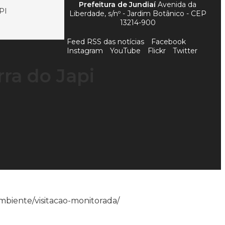
Prefeitura de Jundiaí
Avenida da
PI
Liberdade, s/nº - Jardim Botânico - CEP
13214-900
Feed RSS das notícias
Facebook
Instagram
YouTube
Flickr
Twitter
rra do Japi
-ambiente/visitacao-monitorada/