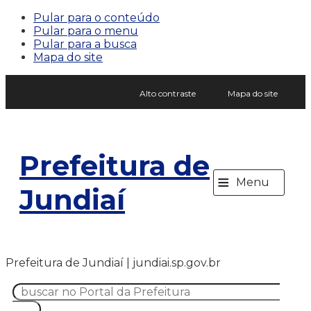
Pular para o conteúdo
Pular para o menu
Pular para a busca
Mapa do site
Alto contraste
Mapa do site
Prefeitura de
≡
Menu
Jundiaí
Prefeitura de Jundiaí | jundiai.sp.gov.br