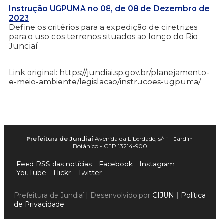
Instrução UGPUMA no 08, de 08 de Dezembro de
2023
Define os critérios para a expedição de diretrizes
para o uso dos terrenos situados ao longo do Rio
Jundiaí
Link original: https://jundiai.sp.gov.br/planejamento-
e-meio-ambiente/legislacao/instrucoes-ugpuma/
Prefeitura de Jundiaí
Avenida da Liberdade, s/nº - Jardim
Botânico - CEP 13214-900
Feed RSS das notícias
Facebook
Instagram
YouTube
Flickr
Twitter
Prefeitura de Jundiaí | Desenvolvido por
CIJUN
|
Política
de Privacidade