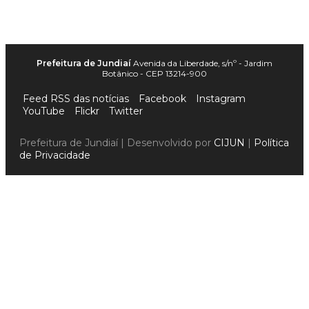
Prefeitura de Jundiaí
Avenida da Liberdade, s/nº - Jardim
Botânico - CEP 13214-900
Feed RSS das notícias
Facebook
Instagram
YouTube
Flickr
Twitter
Prefeitura de Jundiaí | Desenvolvido por
CIJUN
|
Política
de Privacidade