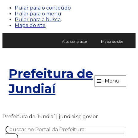
Pular para o conteúdo
Pular para o menu
Pular para a busca
Mapa do site
Alto contraste
Mapa do site
Prefeitura de
≡
Menu
Jundiaí
Prefeitura de Jundiaí | jundiai.sp.gov.br