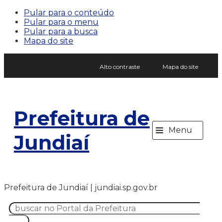
Pular para o conteúdo
Pular para o menu
Pular para a busca
Mapa do site
Alto contraste
Mapa do site
Prefeitura de
≡
Menu
Jundiaí
Prefeitura de Jundiaí | jundiai.sp.gov.br