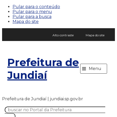
Pular para o conteúdo
Pular para o menu
Pular para a busca
Mapa do site
Alto contraste
Mapa do site
Prefeitura de
≡
Menu
Jundiaí
Prefeitura de Jundiaí | jundiai.sp.gov.br