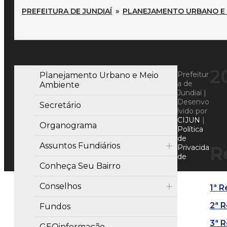
PREFEITURA DE JUNDIAÍ
»
PLANEJAMENTO URBANO E 
2
Prefeitur
Planejamento Urbano e Meio
a de
Ambiente
Jundiaí |
Desenvo
Secretário
lvido por
CIJUN
|
Organograma
Política
de
Assuntos Fundiários
R
Privacida
de
Conheça Seu Bairro
Conselhos
1ª R
2ª 
Fundos
3ª 
GEOinformação