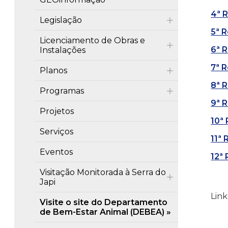
4ª 
Legislação
5ª 
Licenciamento de Obras e
6ª 
Instalações
7ª 
Planos
8ª 
Programas
9ª 
Projetos
10ª
Serviços
11ª 
Eventos
12ª 
Visitação Monitorada à Serra do
Japi
Link
Visite o site do Departamento
de Bem-Estar Animal (DEBEA)