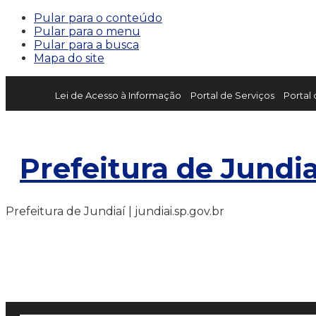
Pular para o conteúdo
Pular para o menu
Pular para a busca
Mapa do site
Lei de Acesso à Informação
Portal de Serviços
Portal
Prefeitura de Jundia
Prefeitura de Jundiaí | jundiai.sp.gov.br