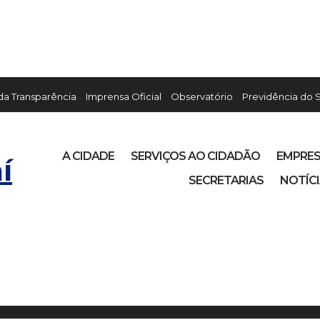
 da Transparência
Imprensa Oficial
Observatório
Previdência do 
A CIDADE
SERVIÇOS AO CIDADÃO
EMPRE
í
SECRETARIAS
NOTÍC