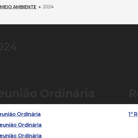
MEIO AMBIENTE
»
2024
024
eunião Ordinária
R
eunião Ordinária
1ª 
Reunião Ordinária
Reunião Ordinária